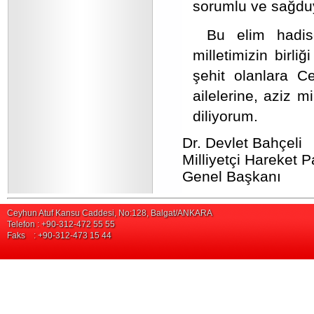
sorumlu ve sağdu
Bu elim hadisey
milletimizin birl
şehit olanlara Ce
ailelerine, aziz m
diliyorum.
Dr. Devlet Bahçeli
Milliyetçi Hareket Pa
Genel Başkanı
Ceyhun Atuf Kansu Caddesi, No:128, Balgat/ANKARA
Telefon : +90-312-472 55 55
Faks : +90-312-473 15 44