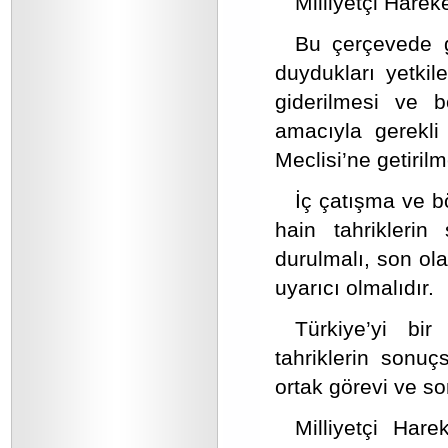
Milliyetçi Harek
Bu çerçevede gü
duydukları yetkil
giderilmesi ve b
amacıyla gerekli
Meclisi’ne getirilme
İç çatışma ve b
hain tahrikler
durulmalı, son ol
uyarıcı olmalıdır.
Türkiye’yi bi
tahriklerin sonuç
ortak görevi ve s
Milliyetçi Har