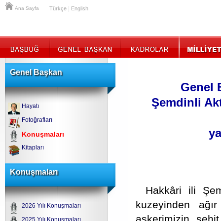
|
Ana Sayfa
Türkçe
English
Genel Başkan
Genel 
Şemdinli Akt
Hayatı
Fotoğrafları
ya
Konuşmaları
Kitapları
Konuşmaları
Hakkâri ili Şem
kuzeyinden ağır 
2026 Yılı Konuşmaları
askerimizin şehi
2025 Yılı Konuşmaları