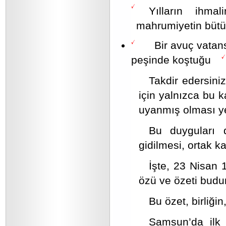
Yılların ihm
mahrumiyetin bütün
Bir avuç vatansev
peşinde koştuğu
Takdir edersiniz
için yalnızca bu 
uyanmış olması y
Bu duyguları d
gidilmesi, ortak k
İşte, 23 Nisan 
özü ve özeti budur
Bu özet, birliği
Samsun’da ilk