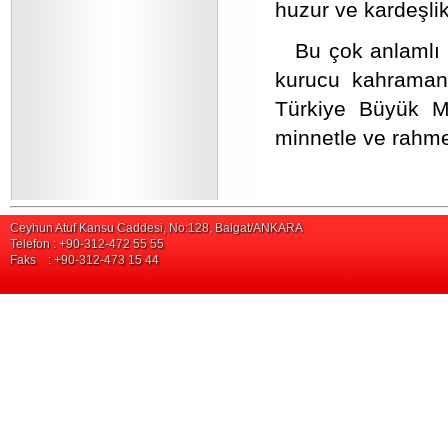
huzur ve kardeşlik
Bu çok anlamlı
kurucu kahramanl
Türkiye Büyük Mi
minnetle ve rahme
Ceyhun Atuf Kansu Caddesi, No:128, Balgat/ANKARA
Telefon : +90-312-472 55 55
Faks : +90-312-473 15 44