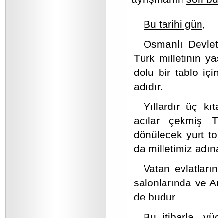
Bu tarihi gün,
Osmanlı Devleti
Türk milletinin ya
dolu bir tablo iç
adıdır.
Yıllardır üç kı
acılar çekmiş Tü
dönülecek yurt to
da milletimiz adına
Vatan evlatlar
salonlarında ve A
de budur.
Bu itibarla, y