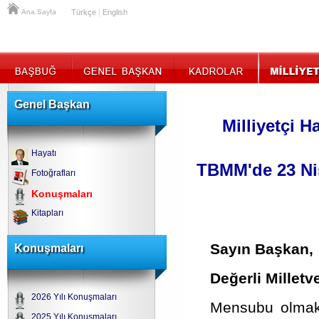
|
Ana Sayfa
Türkçe
English
Genel Başkan
Milliyetçi H
Hayatı
TBMM'de 23 Ni
Fotoğrafları
Konuşmaları
Kitapları
Sayın Başkan,
Konuşmaları
Değerli Milletve
2026 Yılı Konuşmaları
Mensubu olmakt
2025 Yılı Konuşmaları