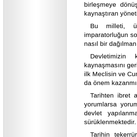
birleşmeye dönüş
kaynaştıran yönet
Bu milleti, 
imparatorluğun son
nasıl bir dağılmanı
Devletimizin 
kaynaşmasını geri
ilk Meclisin ve C
da önem kazanmış
Tarihten ibret 
yorumlarsa yoruml
devlet yapılan
sürüklenmektedir.
Tarihin tekerr