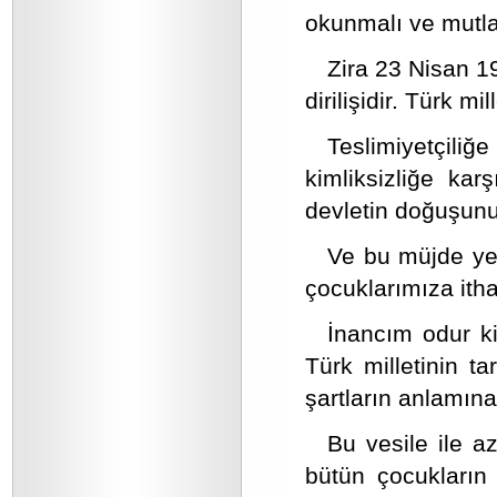
okunmalı ve mutla
Zira 23 Nisan 1
dirilişidir. Türk m
Teslimiyetçiliğ
kimliksizliğe kar
devletin doğuşunu
Ve bu müjde yeni
çocuklarımıza ithaf
İnancım odur ki
Türk milletinin t
şartların anlamına
Bu vesile ile az
bütün çocukların 