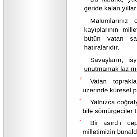
geride kalan yıllar
Malumlarınız 
kayıplarının mill
bütün vatan sat
hatıralarıdır.
Savaşların, is
unutmamak lazımd
Vatan toprakla
üzerinde küresel pa
Yalnızca coğraf
bile sömürgeciler t
Bir asırdır c
milletimizin bunald