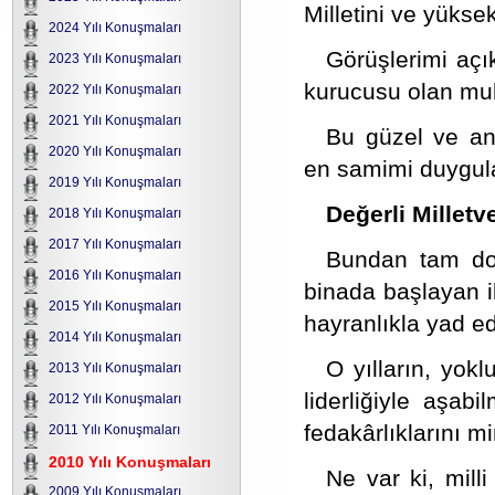
Milletini ve yükse
2024 Yılı Konuşmaları
Görüşlerimi açı
2023 Yılı Konuşmaları
kurucusu olan mu
2022 Yılı Konuşmaları
2021 Yılı Konuşmaları
Bu güzel ve anl
2020 Yılı Konuşmaları
en samimi duygul
2019 Yılı Konuşmaları
Değerli Milletve
2018 Yılı Konuşmaları
2017 Yılı Konuşmaları
Bundan tam dok
2016 Yılı Konuşmaları
binada başlayan i
2015 Yılı Konuşmaları
hayranlıkla yad ed
2014 Yılı Konuşmaları
O yılların, yokl
2013 Yılı Konuşmaları
liderliğiyle aşab
2012 Yılı Konuşmaları
fedakârlıklarını m
2011 Yılı Konuşmaları
2010 Yılı Konuşmaları
Ne var ki, mill
2009 Yılı Konuşmaları