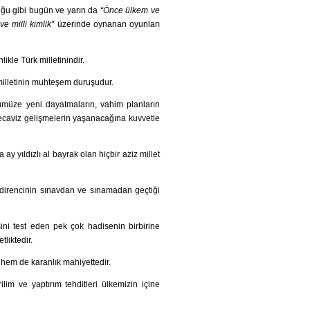
uğu gibi bugün ve yarın da
“Önce ülkem ve
ve milli kimlik”
üzerinde oynanan oyunları
kle Türk milletinindir.
 milletinin muhteşem duruşudur.
nümüze yeni dayatmaların, vahim planların
tecaviz gelişmelerin yaşanacağına kuvvetle
ay yıldızlı al bayrak olan hiçbir aziz millet
ve direncinin sınavdan ve sınamadan geçtiği
ini test eden pek çok hadisenin birbirine
tliktedir.
 hem de karanlık mahiyettedir.
rilim ve yaptırım tehditleri ülkemizin içine