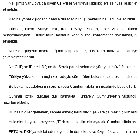
Ne işimiz var Libya’da diyen CHP’liler ve tüfeyli işbirlikçileri ise “Las Tesi
etmelidir.
Kadına yönelik şiddetin dansla duracağını düşünenlerin hali acul ve acıklıdır.
Lübnan, Libya, Suriye, Irak, İran, Cezayir, Sudan, Latin Amerika ülkel
pençesindeyken, Türkiye tarihi haklarını korkusuzca, kahramanca savunmalı, A
etmelidir.
Küresel güçlerin taşeronluğuna talip olanlar, düştükleri taviz ve teslimiy
çekemeyeceklerdir.
Ne CHP, ne İP, ne HDP, ne de Serok partisi selamete yürüyüşümüzü felaketle
Türkiye yüksek bir inançla ve iradeyle sürdürülen beka mücadelesinin içinded
Bu beka mücadelesinin şeref payesi Cumhur İttifakı’nın nezdinde büyük Türk m
Cumhur İttifakı gücüne güç katmakta, Türkiye’yi Cumhuriyet’in yüzünc
hazırlamaktadır.
Bu hazırlığı engellemek, sabote etmek; tarihi silkinişe kara çalmak hiç kimsen
Yükselen bayrak inmeyecek, Türk milleti teslim olmayacak, Cumhur İttifakı asl
FETÖ ve PKK’ya tek laf edemeyenlerin demokrasi ve özgürlük yalanları tutmay