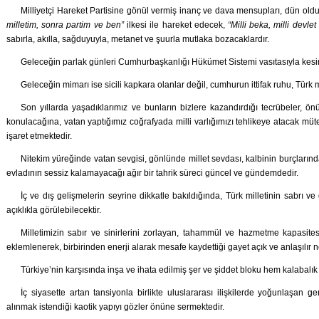
Milliyetçi Hareket Partisine gönül vermiş inanç ve dava mensupları, dün old
milletim, sonra partim ve ben”
ilkesi ile hareket edecek,
“Milli beka, milli devlet 
sabırla, akılla, sağduyuyla, metanet ve şuurla mutlaka bozacaklardır.
Geleceğin parlak günleri Cumhurbaşkanlığı Hükümet Sistemi vasıtasıyla kesinli
Geleceğin mimarı ise sicili kapkara olanlar değil, cumhurun ittifak ruhu, Türk
Son yıllarda yaşadıklarımız ve bunların bizlere kazandırdığı tecrübeler, ö
konulacağına, vatan yaptığımız coğrafyada milli varlığımızı tehlikeye atacak mü
işaret etmektedir.
Nitekim yüreğinde vatan sevgisi, gönlünde millet sevdası, kalbinin burçlarında 
evladının sessiz kalamayacağı ağır bir tahrik süreci güncel ve gündemdedir.
İç ve dış gelişmelerin seyrine dikkatle bakıldığında, Türk milletinin sabrı 
açıklıkla görülebilecektir.
Milletimizin sabır ve sinirlerini zorlayan, tahammül ve hazmetme kapasites
eklemlenerek, birbirinden enerji alarak mesafe kaydettiği gayet açık ve anlaşılır ne
Türkiye’nin karşısında inşa ve ihata edilmiş şer ve şiddet bloku hem kalabalık
İç siyasette artan tansiyonla birlikte uluslararası ilişkilerde yoğunlaşan ge
alınmak istendiği kaotik yapıyı gözler önüne sermektedir.