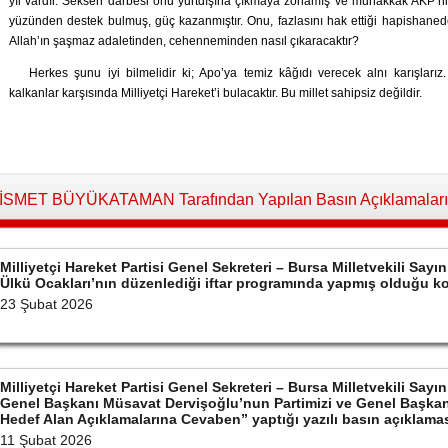
yıl vardır. Seksen darbesi onu yurtdışına çıkmaya zorlamış ve muhakkak AKP’nin 
yüzünden destek bulmuş, güç kazanmıştır. Onu, fazlasını hak ettiği hapishaned
Allah’ın şaşmaz adaletinden, cehenneminden nasıl çıkaracaktır?
Herkes şunu iyi bilmelidir ki; Apo’ya temiz kâğıdı verecek alnı karışlar
kalkanlar karşısında Milliyetçi Hareket’i bulacaktır. Bu millet sahipsiz değildir.
İSMET BÜYÜKATAMAN Tarafından Yapılan Basın Açıklamaları
Milliyetçi Hareket Partisi Genel Sekreteri – Bursa Milletvekili S
Ülkü Ocakları’nın düzenlediği iftar programında yapmış olduğu 
23 Şubat 2026
Milliyetçi Hareket Partisi Genel Sekreteri – Bursa Milletvekili S
Genel Başkanı Müsavat Dervişoğlu’nun Partimizi ve Genel Başkan
Hedef Alan Açıklamalarına Cevaben” yaptığı yazılı basın açıklama
11 Şubat 2026