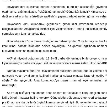
Hayatları dini suiistimal ederek geçenlerin, bunu bir alışkanlığa çevirenl
oturtmamızı sağlamaktadır. Pekâlâ, günah nedir? Günahkâr kimdir? Kimse suçlu de
değilse, şartlar onları sürüklüyorsa Allah’ın şaşmaz adaleti neden günah ve cehe
Hayatlarını dini kullanarak geçirenler; şimdi dini kavramları redded
çalışmaktadırlar. Amaçlarına hizmet için yıkmayacakları inanç, suiistimal etm
sermekte sınır tanımamaktadırlar.
Bölücübaşı Apo’nun namaz kıldığından bahsediyorlar. O da bir şey mi, biz AK
kere ikindi namazı kılanların devleti soyduğunu da gördük; ağzından namazı
tecavüzde sınır tanımadığını da şahit olduk.
AKP zihniyetini doğuran güç, 12 Eylül darbe döneminde binlerce genç insana
Eylül’ün en çok darbesini yiyen, zulüm ve işkencelere maruz kalan ülkücüler AKP
Dünün mazlumluğunu ve mazlumlarını suiistimal ederek bugün zalime dön
gencecik vatan evlatlarının katillerini aklama çabası olmasa itiraz etmezdik.
“
söyler.”
der geçerdik. Ama konu, Apo’yu masum ilan etmeye ve malum sü
uzanmıştır.
Apo’nun hikâyesi malumdur; önce Ankara’da ülkücülere karşı girişilen kanl
kirli güçlerin maşası haline gelerek Güneydoğu bölgemizde gençleri aldatarak 
pratiği adı altında bir terör örgütü kurmuş ve yönetmiştir. Bu eylemlerine başl