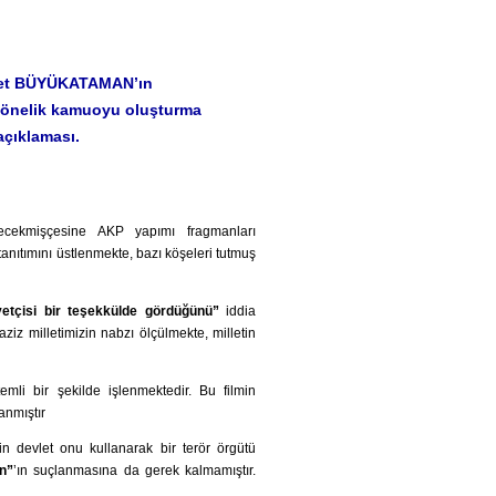
İsmet BÜYÜKATAMAN’ın
 yönelik kamuoyu oluşturma
 açıklaması.
ecekmişçesine AKP yapımı fragmanları
tanıtımını üstlenmekte, bazı köşeleri tutmuş
iyetçisi bir teşekkülde gördüğünü”
iddia
ziz milletimizin nabzı ölçülmekte, milletin
temli bir şekilde işlenmektedir. Bu filmin
anmıştır
 devlet onu kullanarak bir terör örgütü
n”
’ın suçlanmasına da gerek kalmamıştır.