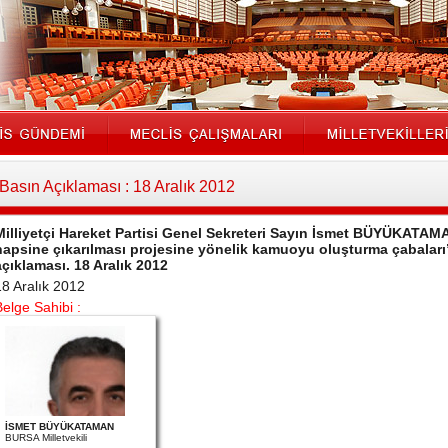
Basın Açıklaması : 18 Aralık 2012
Milliyetçi Hareket Partisi Genel Sekreteri Sayın İsmet BÜYÜKATAM
hapsine çıkarılması projesine yönelik kamuoyu oluşturma çabaları”na
açıklaması. 18 Aralık 2012
18 Aralık 2012
Belge Sahibi :
İSMET BÜYÜKATAMAN
BURSA Milletvekili