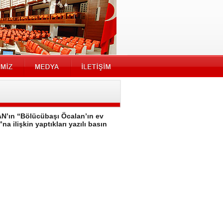
AN’ın “Bölücübaşı Öcalan’ın ev
 ilişkin yaptıkları yazılı basın