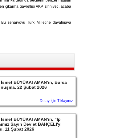
fikir kardeşi darbecilerin benzer hataları
en çıkarma gayretlisi AKP zihniyeti, acaba
ız. Bu senaryoyu Türk Milletine dayatmaya
ayın İsmet BÜYÜKATAMAN’ın, Bursa
konuşma. 22 Şubat 2026
Detay İçin Tıklayınız
ayın İsmet BÜYÜKATAMAN’ın, “İp
ımız Sayın Devlet BAHÇELİ'yi
sı. 11 Şubat 2026