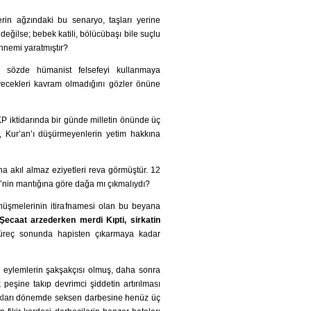
erin ağzındaki bu senaryo, taşları yerine
ğilse; bebek katili, bölücübaşı bile suçlu
nnemi yaratmıştır?
ip sözde hümanist felsefeyi kullanmaya
eyecekleri kavram olmadığını gözler önüne
P iktidarında bir günde milletin önünde üç
, Kur’an’ı düşürmeyenlerin yetim hakkına
 akıl almaz eziyetleri reva görmüştür. 12
’nin mantığına göre dağa mı çıkmalıydı?
üşmelerinin itirafnamesi olan bu beyana
Şecaat arzederken merdi Kıpti, sirkatin
reç sonunda hapisten çıkarmaya kadar
ı eylemlerin şakşakçısı olmuş, daha sonra
peşine takıp devrimci şiddetin artırılması
adıkları dönemde seksen darbesine henüz üç