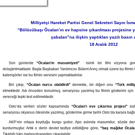
Milliyetçi Hareket Partisi Genel Sekreteri Sayın 
“Bölücübaşı Öcalan’ın ev hapsine çıkarılması projesine
çabaları”na ilişkin yaptıkları yazılı basın
18 Aralık 2012
Son günlerde
“Öcalan’ın masumiyeti”
isimli bir film vizyona gir
dolaştırılmaktadır. Başta Başbakan Yardımcısı Bülent Arınç olmak üzere bu filmin 
kalemşörler ise bu filmin servisini yapmaktadırlar.
Biri çıkıp;
“Öcalan nurcu olabilirdi”
demekte, bir diğeri onu
“Türk mill
etmektedir. Adı önceden konulmuş, senaryosu yazılmış bu filmin gösterimi için a
vereceği tepki test edilmektedir.
Oslo’da verilen sözler kapsamında
“Öcalan’ı eve çıkarma projesi”
sis
senaryosu okyanus ötesinde yazılmış, gösterime girme tarihi Oslo’da karara bağl
AKP’nin ortaya koyduğu kurgu şudur; Apo aslında masumdur, sözde derin
kurdurmuştur. Artık o derin devlet tasfiye edildiğine göre,
“baş mağdur Öcala
Tıkıldığı lüks mahpushaneden çıkarılabilir.