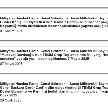
Milliyetçi Hareket Partisi Genel Sekreteri – Bursa Milletvekili Sa
Günler Komşum” ziyaretleri ve “Derdiniz Derdimizdir” sohbet prog
Başkanlığımızda düzenlenen basın toplantısında yapmış olduğu
01 Kasım 2025
Milliyetçi Hareket Partisi Genel Sekreteri – Bursa Milletvekili S
“Müsavat Dervişoğlu'nun TBMM Grup Toplantısında Milliyetçi Hare
cevaben” yaptığı yazılı basın açıklaması. 7 Mayıs 2025
07 Mayıs 2025
Milliyetçi Hareket Partisi Genel Sekreteri – Bursa Milletvekili S
Genel Başkanı Özgür Özel'in dün gerçekleştirdiği TBMM Grup Top
Devlet Bahçeli'yi ve Partimizi hedef alan ithamlarına cevaben” yapt
Ocak 2025
29 Ocak 2025