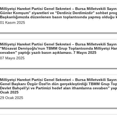
Milliyetçi Hareket Partisi Genel Sekreteri – Bursa Milletvekili Sa
Günler Komşum” ziyaretleri ve “Derdiniz Derdimizdir” sohbet prog
Başkanlığımızda düzenlenen basın toplantısında yapmış olduğu
01 Kasım 2025
Milliyetçi Hareket Partisi Genel Sekreteri – Bursa Milletvekili S
“Müsavat Dervişoğlu'nun TBMM Grup Toplantısında Milliyetçi Hare
cevaben” yaptığı yazılı basın açıklaması. 7 Mayıs 2025
07 Mayıs 2025
Milliyetçi Hareket Partisi Genel Sekreteri – Bursa Milletvekili S
Genel Başkanı Özgür Özel'in dün gerçekleştirdiği TBMM Grup Top
Devlet Bahçeli'yi ve Partimizi hedef alan ithamlarına cevaben” yapt
Ocak 2025
29 Ocak 2025