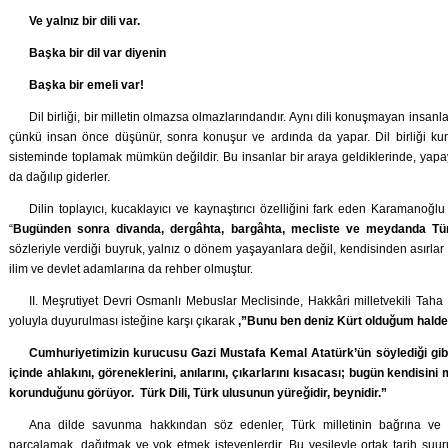
Ve yalnız bir dili var.
Başka bir dil var diyenin
Başka bir emeli var!
Dil birliği, bir milletin olmazsa olmazlarındandır. Aynı dili konuşmayan insanl
çünkü insan önce düşünür, sonra konuşur ve ardında da yapar. Dil birliği k
sisteminde toplamak mümkün değildir. Bu insanlar bir araya geldiklerinde, yapay 
da dağılıp giderler.
Dilin toplayıcı, kucaklayıcı ve kaynaştırıcı özelliğini fark eden Karamanoğ
“
Bugünden sonra divanda, dergâhta, bargâhta, mecliste ve meydanda Tür
sözleriyle verdiği buyruk, yalnız o dönem yaşayanlara değil, kendisinden asırlar
ilim ve devlet adamlarına da rehber olmuştur.
II. Meşrutiyet Devri Osmanlı Mebuslar Meclisinde, Hakkâri milletvekili Taha 
yoluyla duyurulması isteğine karşı çıkarak
,”Bunu ben deniz Kürt olduğum halde
Cumhuriyetimizin kurucusu Gazi Mustafa Kemal Atatürk’ün söylediği gib
içinde ahlakını, göreneklerini, anılarını, çıkarlarını kısacası; bugün kendisini 
korunduğunu görüyor. Türk Dili, Türk ulusunun yüreğidir, beynidir.”
Ana dilde savunma hakkından söz edenler, Türk milletinin bağrına ve
parçalamak, dağıtmak ve yok etmek isteyenlerdir. Bu vesileyle ortak tarih şuuru