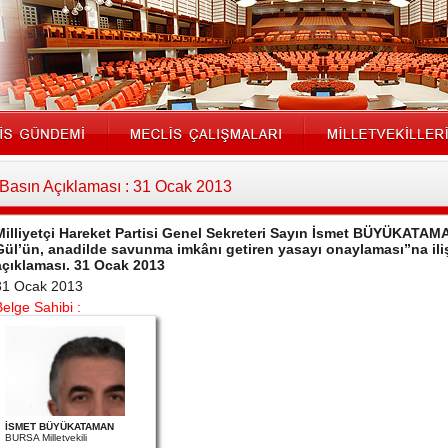
Basın Açıklaması : 31 Ocak 2013
Milliyetçi Hareket Partisi Genel Sekreteri Sayın İsmet BÜYÜKATA
Gül’ün, anadilde savunma imkânı getiren yasayı onaylaması”na ilişk
açıklaması. 31 Ocak 2013
31 Ocak 2013
Belge Sahibi :
İSMET BÜYÜKATAMAN
BURSA Milletvekili