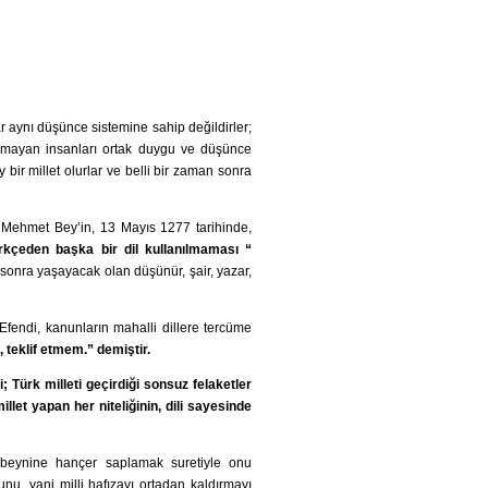
ar aynı düşünce sistemine sahip değildirler;
urmayan insanları ortak duygu ve düşünce
bir millet olurlar ve belli bir zaman sonra
lu Mehmet Bey’in, 13 Mayıs 1277 tarihinde,
kçeden başka bir dil kullanılmaması “
 sonra yaşayacak olan düşünür, şair, yazar,
Efendi, kanunların mahalli dillere tercüme
, teklif etmem.”
demiştir.
i;
Türk milleti geçirdiği sonsuz felaketler
millet yapan her niteliğinin, dili sayesinde
 beynine hançer saplamak suretiyle onu
nu, yani milli hafızayı ortadan kaldırmayı