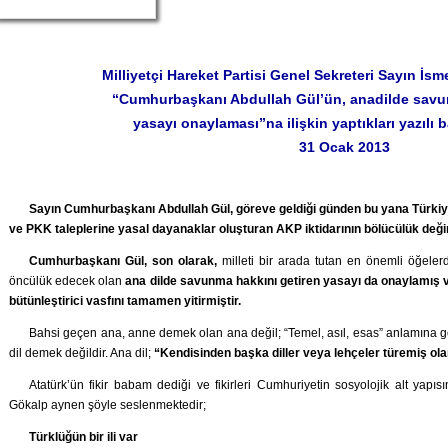
Milliyetçi Hareket Partisi Genel Sekreteri Sayın 
“Cumhurbaşkanı Abdullah Gül’ün, anadilde savu
yasayı onaylaması”na ilişkin yaptıkları yazılı 
31 Ocak 2013
Sayın Cumhurbaşkanı Abdullah Gül, göreve geldiği günden bu yana Türkiy
ve PKK taleplerine yasal dayanaklar oluşturan AKP iktidarının bölücülük değ
Cumhurbaşkanı Gül, son olarak,
milleti bir arada tutan en önemli öğelerd
öncülük edecek olan
ana dilde savunma hakkını getiren yasayı da onaylamış ve 
bütünleştirici vasfını tamamen yitirmiştir.
Bahsi geçen ana, anne demek olan ana değil; “Temel, asıl, esas” anlamına g
dil demek değildir. Ana dil;
“Kendisinden başka diller veya lehçeler türemiş olan
Atatürk’ün fikir babam dediği ve fikirleri Cumhuriyetin sosyolojik alt yap
Gökalp aynen şöyle seslenmektedir;
Türklüğün bir ili var