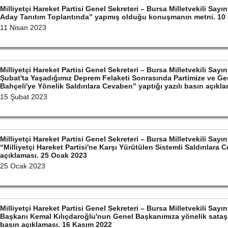
Milliyetçi Hareket Partisi Genel Sekreteri – Bursa Milletvekili S
Aday Tanıtım Toplantında” yapmış olduğu konuşmanın metni. 10
11 Nisan 2023
Milliyetçi Hareket Partisi Genel Sekreteri – Bursa Milletvekili S
Şubat'ta Yaşadığımız Deprem Felaketi Sonrasında Partimize ve Ge
Bahçeli'ye Yönelik Saldırılara Cevaben” yaptığı yazılı basın açıkl
15 Şubat 2023
Milliyetçi Hareket Partisi Genel Sekreteri – Bursa Milletvekili S
“Milliyetçi Hareket Partisi'ne Karşı Yürütülen Sistemli Saldırılara 
açıklaması. 25 Ocak 2023
25 Ocak 2023
Milliyetçi Hareket Partisi Genel Sekreteri – Bursa Milletvekili S
Başkanı Kemal Kılıçdaroğlu'nun Genel Başkanımıza yönelik sataşm
basın açıklaması. 16 Kasım 2022