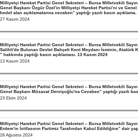
Milliyetçi Hareket Partisi Genel Sekreteri – Bursa Milletvekili S
Genel Başkanı Özgür Özel’in Milliyetçi Hareket Partisi’ni ve Gene
hedef alan açıklamalarına cevaben” yaptığı yazılı basın açıklama
27 Kasım 2024
Milliyetçi Hareket Partisi Genel Sekreteri – Bursa Milletvekili S
Salihli'de Bulunan Devlet Bahçeli Kent Meydanı İsminin, Atatürk 
” hakkında yaptığı basın açıklaması. 13 Kasım 2024
13 Kasım 2024
Milliyetçi Hareket Partisi Genel Sekreteri – Bursa Milletvekili S
Genel Başkanı Müsavat Dervişoğlu'na Cevaben” yaptığı yazılı bas
23 Ekim 2024
Milliyetçi Hareket Partisi Genel Sekreteri – Bursa Milletvekili S
Erdem’in İstifasının Partimiz Tarafından Kabul Edildiğine” dair ya
26 Ağustos 2024