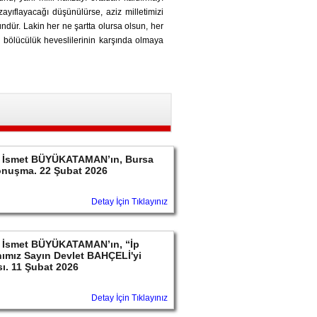
zayıflayacağı düşünülürse, aziz milletimizi
ndür. Lakin her ne şartta olursa olsun, her
ve bölücülük heveslilerinin karşında olmaya
ayın İsmet BÜYÜKATAMAN’ın, Bursa
konuşma. 22 Şubat 2026
Detay İçin Tıklayınız
ayın İsmet BÜYÜKATAMAN’ın, “İp
ımız Sayın Devlet BAHÇELİ'yi
sı. 11 Şubat 2026
Detay İçin Tıklayınız