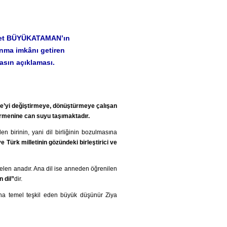
İsmet BÜYÜKATAMAN’ın
nma imkânı getiren
basın açıklaması.
e’yi değiştirmeye, dönüştürmeye çalışan
irmenine can suyu taşımaktadır.
en birinin, yani dil birliğinin bozulmasına
Türk milletinin gözündeki birleştirici ve
elen anadır. Ana dil ise anneden öğrenilen
 dil”
dir.
ısına temel teşkil eden büyük düşünür Ziya