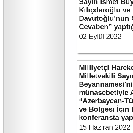
Sayın İsmet Bü
Kılıçdaroğlu ve
Davutoğlu'nun 
Cevaben” yaptığı
02 Eylül 2022
Milliyetçi Harek
Milletvekili Sa
Beyannamesi'ni
münasebetiyle 
“Azerbaycan-Türk
ve Bölgesi İçin 
konferansta yap
15 Haziran 2022