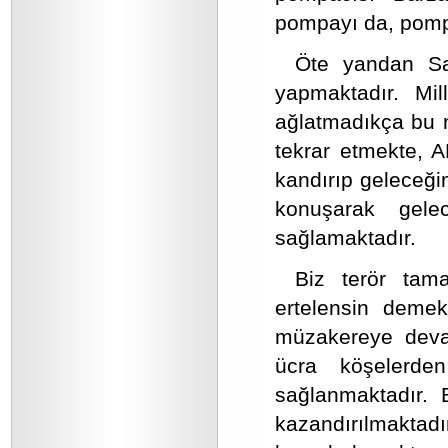
pompayı da, pompacı
Öte yandan S
yapmaktadır. Mil
ağlatmadıkça bu m
tekrar etmekte, AK
kandırıp geleceği
konuşarak gele
sağlamaktadır.
Biz terör tam
ertelensin demek
müzakereye devam 
ücra köşelerde
sağlanmaktadır. 
kazandırılmaktad