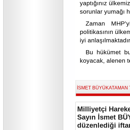
yaptığınız ülkemiz
sorunlar yumağı h
Zaman MHP’yi 
politikasının ülk
iyi anlaşılmaktadır
Bu hükümet bu g
koyacak, alenen t
İSMET BÜYÜKATAMAN Tara
Milliyetçi Harek
Sayın İsmet BÜ
düzenlediği if