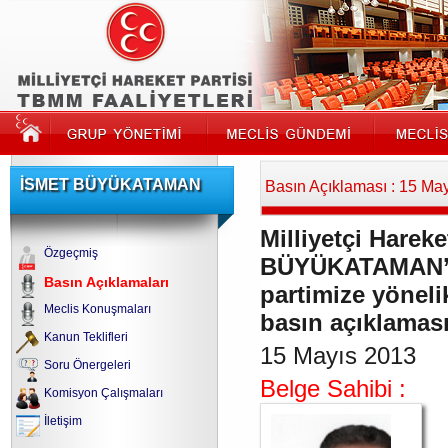
İSMET BÜYÜKATAMAN
Basın Açıklaması : 15 Ma
Milliyetçi Hareke
Özgeçmiş
BÜYÜKATAMAN’ın
Basın Açıklamaları
partimize yönelik
Meclis Konuşmaları
basın açıklaması
Kanun Teklifleri
15 Mayıs 2013
Soru Önergeleri
Belge Sahibi :
Komisyon Çalışmaları
İletişim