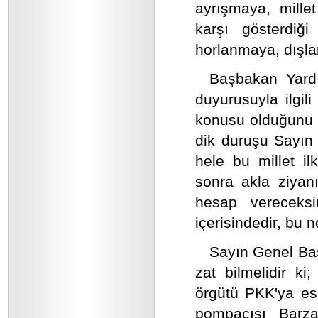
ayrışmaya, millet
karşı gösterdiği
horlanmaya, dışl
Başbakan Yard
duyurusuyla ilgil
konusu olduğunu if
dik duruşu Sayın 
hele bu millet il
sonra akla ziyan
hesap vereceks
içerisindedir, bu 
Sayın Genel Baş
zat bilmelidir ki;
örgütü PKK'ya esi
pompacısı Barz