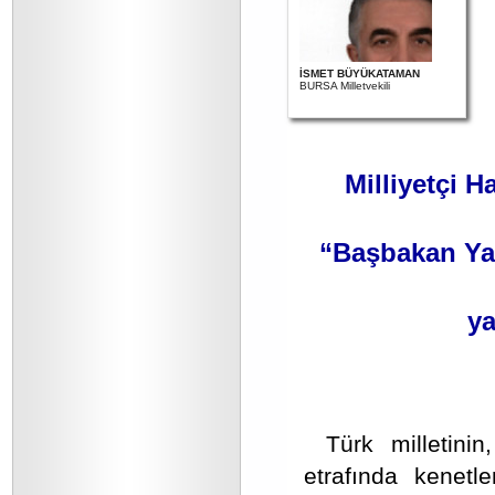
İSMET BÜYÜKATAMAN
BURSA Milletvekili
Milliyetçi H
“Başbakan Yar
ya
Türk milletin
etrafında kenetl