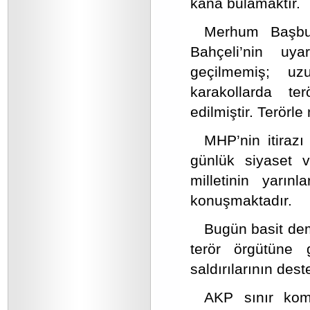
kana bulamaktır.
Merhum Başbuğ
Bahçeli’nin uya
geçilmemiş; uz
karakollarda ter
edilmiştir. Terörle
MHP’nin itiraz
günlük siyaset v
milletinin yarın
konuşmaktadır.
Bugün basit de
terör örgütüne 
saldırılarının dest
AKP sınır kom