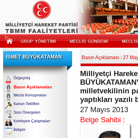
İSMET BÜYÜKATAMAN
Basın Açıklaması : 27 Ma
Milliyetçi Hareke
Özgeçmiş
BÜYÜKATAMAN’ın 
Basın Açıklamaları
milletvekilinin p
Meclis Konuşmaları
yaptıkları yazılı
Kanun Teklifleri
27 Mayıs 2013
Soru Önergeleri
Belge Sahibi :
Komisyon Çalışmaları
İletişim