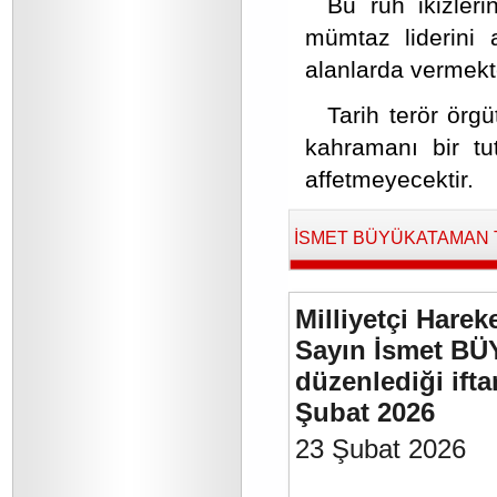
Bu ruh ikizleri
mümtaz liderini a
alanlarda vermekt
Tarih terör örg
kahramanı bir tut
affetmeyecektir.
İSMET BÜYÜKATAMAN Tara
Milliyetçi Harek
Sayın İsmet BÜ
düzenlediği if
Şubat 2026
23 Şubat 2026