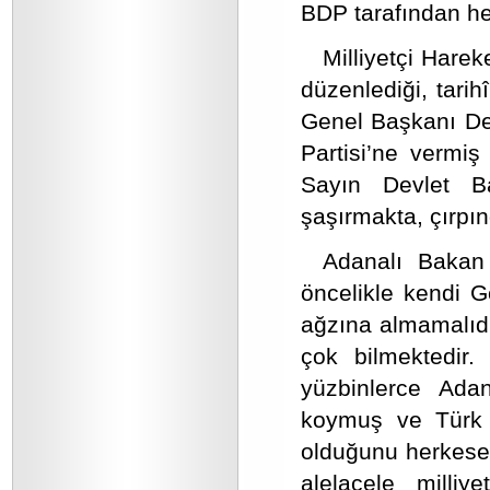
BDP tarafından her 
Milliyetçi Harek
düzenlediği, tarih
Genel Başkanı Dev
Partisi’ne vermi
Sayın Devlet Ba
şaşırmakta, çırpı
Adanalı Baka
öncelikle kendi Ge
ağzına almamalıdı
çok bilmektedir.
yüzbinlerce Adan
koymuş ve Türk m
olduğunu herkese 
alelacele milliy