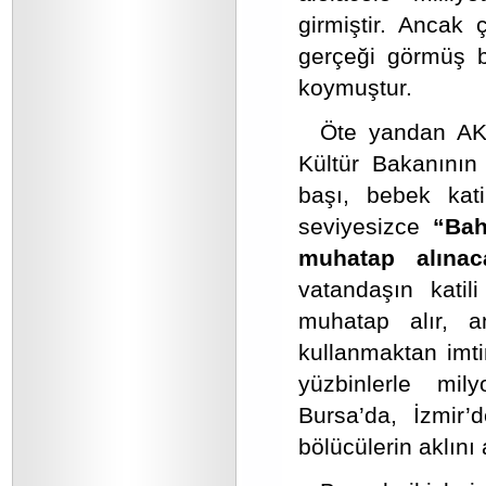
girmiştir. Ancak 
gerçeği görmüş b
koymuştur.
Öte yandan AKP
Kültür Bakanının
başı, bebek kati
seviyesizce
“Bah
muhatap alınac
vatandaşın katil
muhatap alır, a
kullanmaktan imti
yüzbinlerle mil
Bursa’da, İzmir’
bölücülerin aklını