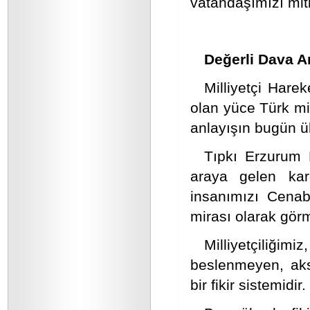
vatandaşımızı mit
Değerli Dava A
Milliyetçi Hare
olan yüce Türk mil
anlayışın bugün ü
Tıpkı Erzurum K
araya gelen kar
insanımızı Cenab-
mirası olarak gör
Milliyetçiliğ
beslenmeyen, aks
bir fikir sistemidir.