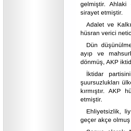
gelmiştir. Ahlaki
sirayet etmiştir.
Adalet ve Kalkı
hüsran verici netic
Dün düşünülmes
ayıp ve mahsurl
dönmüş, AKP iktid
İktidar partis
şuursuzlukları ülk
kırmıştır. AKP h
etmiştir.
Ehliyetsizlik, li
geçer akçe olmuş 