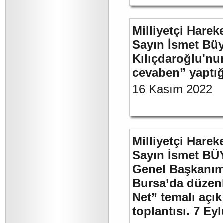
Milliyetçi Harek
Sayın İsmet Bü
Kılıçdaroğlu'nu
cevaben” yaptığ
16 Kasım 2022
Milliyetçi Harek
Sayın İsmet BÜ
Genel Başkanımı
Bursa’da düzenl
Net” temalı açı
toplantısı. 7 Ey