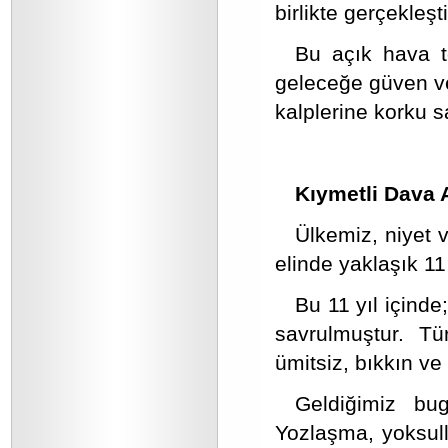
birlikte gerçekleşt
Bu açık hava to
geleceğe güven ve
kalplerine korku sa
Kıymetli Dava 
Ülkemiz, niyet v
elinde yaklaşık 1
Bu 11 yıl içinde
savrulmuştur.
Tü
ümitsiz, bıkkın ve
Geldiğimiz bu
Yozlaşma, yoksull