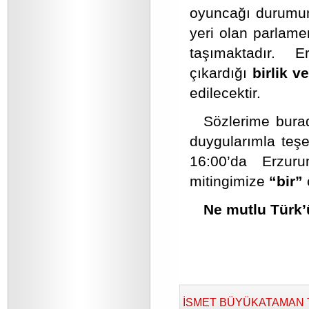
oyuncağı durumunda
yeri olan parlame
taşımaktadır. 
çıkardığı
birlik 
edilecektir.
Sözlerime burad
duygularımla teşe
16:00’da Erzu
mitingimize
“bir”
Ne mutlu Türk’
İSMET BÜYÜKATAMAN Tara