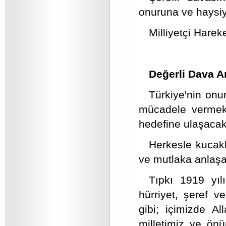
onuruna ve haysiy
Milliyetçi Harek
Değerli Dava A
Türkiye'nin onur
mücadele vermekte
hedefine ulaşacakt
Herkesle kucakl
ve mutlaka anlaşa
Tıpkı 1919 yıl
hürriyet, şeref v
gibi; içimizde Al
milletimiz ve ön