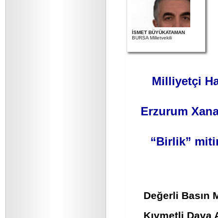
İSMET BÜYÜKATAMAN
BURSA Milletvekili
Milliyetçi H
Erzurum Xanad
“Birlik” mit
Değerli Basın 
Kıymetli Dava 