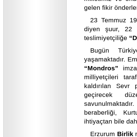
gelen fikir önderler
23 Temmuz 191
diyen şuur, 22 
teslimiyetçiliğe
“D
Bugün Türkiy
yaşamaktadır. Empe
“Mondros”
imzal
milliyetçileri ta
kaldırılan Sevr 
geçirecek düz
savunulmaktadır. B
beraberliği, Ku
ihtiyaçtan bile da
Erzurum
Birlik
m