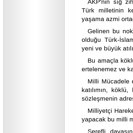
AKP'nin sığ zihn
Türk milletinin 
yaşama azmi ortada
Gelinen bu nokt
olduğu Türk-İslam
yeni ve büyük atıl
Bu amaçla köklü
ertelenemez ve ka
Milli Mücadele 
katılımın, köklü,
sözleşmenin adresi
Milliyetçi Harek
yapacak bu milli m
Şerefli davasın