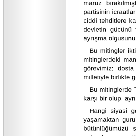
maruz bırakılmış
partisinin icraatla
ciddi tehditlere k
devletin gücünü v
ayrışma olgusunu y
Bu mitingler ikt
mitinglerdeki man
görevimiz; dost
milletiyle birlikte 
Bu mitinglerde 
karşı bir olup, ay
Hangi siyasi gö
yaşamaktan gurur
bütünlüğümüzü s