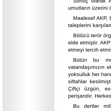
Sonuç olarak A
umutların üzerini 
Maalesef AKP, b
taleplerini karşıl
Bölücü terör ör
elde etmiştir. AK
etmeyi tercih etmiş
Bütün bu mes
vatandaşımızın ek
yoksulluk her hane
siftahlar kesilmiş
Çiftçi üzgün, es
perişandır. Herkes 
Bu dertler mil