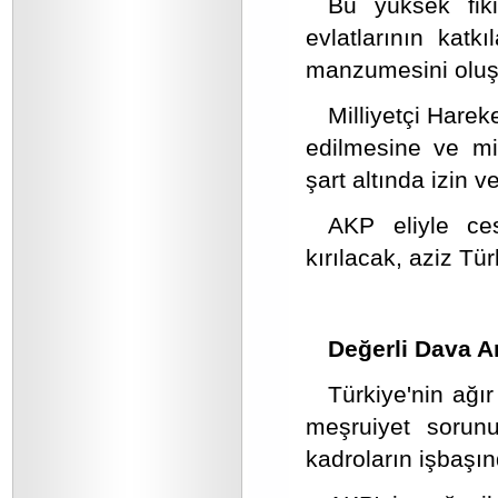
Bu yüksek fiki
evlatlarının kat
manzumesini oluş
Milliyetçi Harek
edilmesine ve mi
şart altında izin 
AKP eliyle ce
kırılacak, aziz Tür
Değerli Dava A
Türkiye'nin ağı
meşruiyet sorunu
kadroların işbaşı