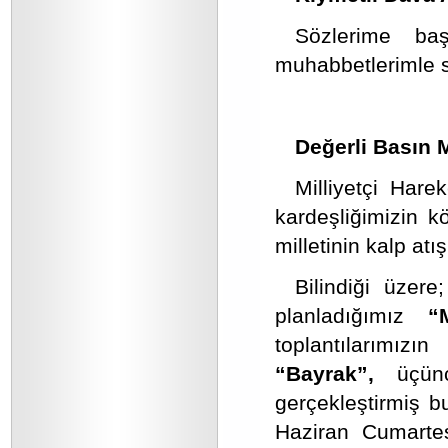
Sözlerime ba
muhabbetlerimle s
Değerli Basın 
Milliyetçi Harek
kardeşliğimizin k
milletinin kalp atış
Bilindiği üzere
planladığımız
“
toplantılarımızı
“Bayrak”,
üçü
gerçekleştirmiş 
Haziran Cumartes