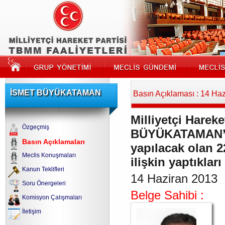
İSMET BÜYÜKATAMAN
Basın Açıklaması : 14 Ha
Milliyetçi Hareke
Özgeçmiş
BÜYÜKATAMAN’ın
Basın Açıklamaları
yapılacak olan 22
Meclis Konuşmaları
ilişkin yaptıklar
Kanun Teklifleri
14 Haziran 2013
Soru Önergeleri
Belge Sahibi :
Komisyon Çalışmaları
İletişim