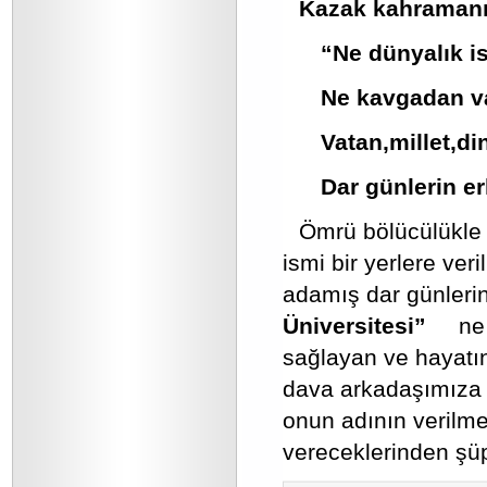
Kazak kahraman
“Ne dünyalık is
Ne kavgadan va
Vatan,millet,di
Dar günlerin er
Ömrü bölücülükle 
ismi bir yerlere ver
adamış dar günlerin 
Üniversitesi”
ne
sağlayan ve hayatı
dava arkadaşımıza B
onun adının verilm
vereceklerinden şü