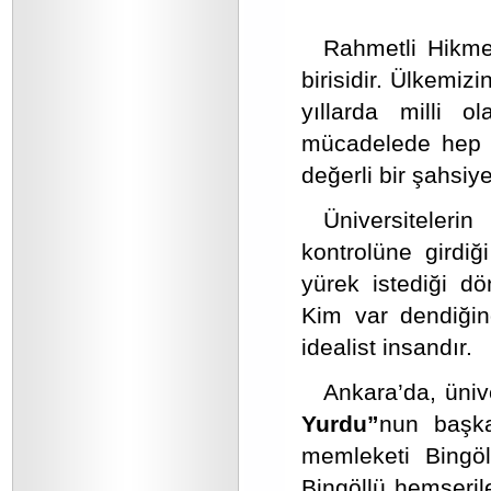
Rahmetli Hikmet
birisidir. Ülkemiz
yıllarda milli o
mücadelede hep ö
değerli bir şahsiyet
Üniversitelerin
kontrolüne girdi
yürek istediği d
Kim var dendiğind
idealist insandır.
Ankara’da, ünive
Yurdu”
nun başka
memleketi Bingö
Bingöllü hemşeril