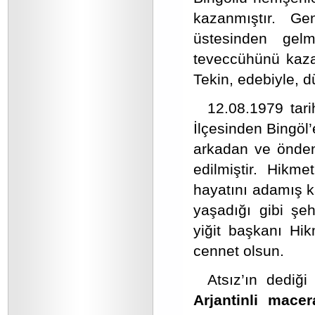
kazanmıştır. G
üstesinden gel
teveccühünü kaza
Tekin, edebiyle, dü
12.08.1979 tar
İlçesinden Bingöl
arkadan ve önden
edilmiştir. Hikm
hayatını adamış k
yaşadığı gibi şe
yiğit başkanı Hik
cennet olsun.
Atsız’ın dediği
Arjantinli macer