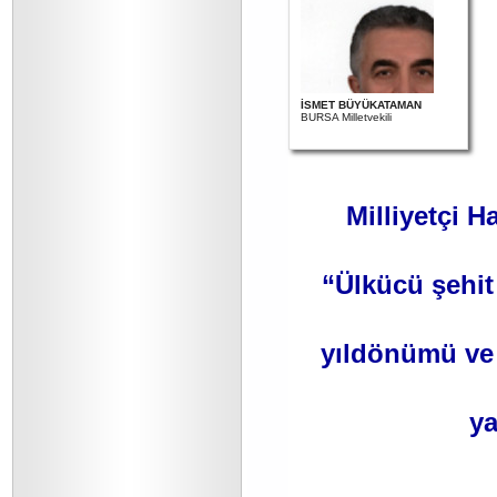
İSMET BÜYÜKATAMAN
BURSA Milletvekili
Milliyetçi H
“Ülkücü şehit
yıldönümü ve 
ya