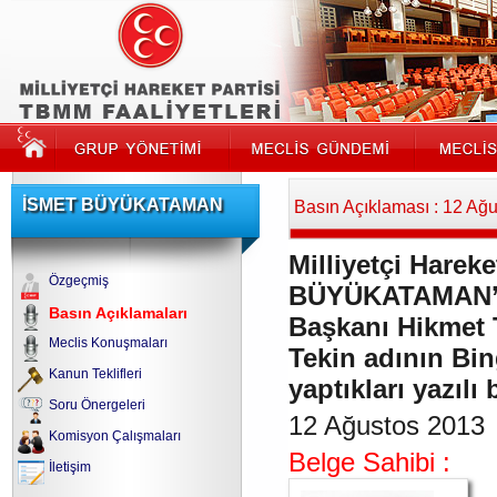
İSMET BÜYÜKATAMAN
Basın Açıklaması : 12 Ağ
Milliyetçi Hareke
Özgeçmiş
BÜYÜKATAMAN’ın
Basın Açıklamaları
Başkanı Hikmet 
Meclis Konuşmaları
Tekin adının Bin
Kanun Teklifleri
yaptıkları yazıl
Soru Önergeleri
12 Ağustos 2013
Komisyon Çalışmaları
Belge Sahibi :
İletişim