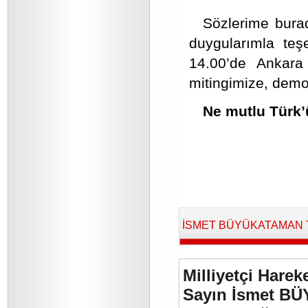
Sözlerime burad
duygularımla teş
14.00’de Ankar
mitingimize, demo
Ne mutlu Türk’
İSMET BÜYÜKATAMAN Tara
Milliyetçi Harek
Sayın İsmet BÜ