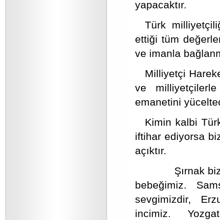
yapacaktır.
Türk milliyetçil
ettiği tüm değerle
ve imanla bağlanm
Milliyetçi Hare
ve milliyetçiler
emanetini yüceltec
Kimin kalbi Türk
iftihar ediyorsa b
açıktır.
Şırnak biz
bebeğimiz. Sam
sevgimizdir, Erzu
incimiz. Yozga