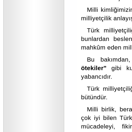
Milli kimliğimizi
milliyetçilik anlay
Türk milliyetçi
bunlardan beslen
mahkûm eden milli
Bu bakımdan
ötekiler”
gibi k
yabancıdır.
Türk milliyetçil
bütündür.
Milli birlik, b
çok iyi bilen Türk
mücadeleyi, fi