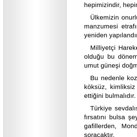
hepimizindir, hepi
Ülkemizin onurlu
manzumesi etrafın
yeniden yapılandır
Milliyetçi Harek
olduğu bu dönem b
umut güneşi doğm
Bu nedenle kozm
köksüz, kimliksi
ettiğini bulmalıdır.
Türkiye sevdalısı
fırsatını bulsa 
gafillerden, Mon
soracaktır.