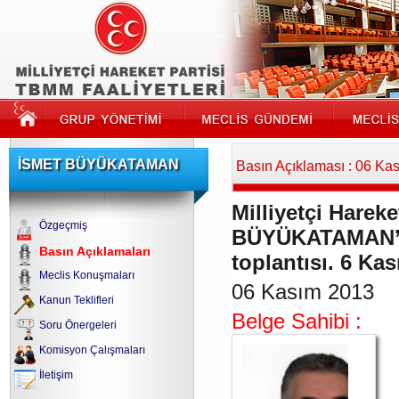
İSMET BÜYÜKATAMAN
Basın Açıklaması : 06 Ka
Milliyetçi Hareke
Özgeçmiş
BÜYÜKATAMAN’ın 
Basın Açıklamaları
toplantısı. 6 Ka
Meclis Konuşmaları
06 Kasım 2013
Kanun Teklifleri
Belge Sahibi :
Soru Önergeleri
Komisyon Çalışmaları
İletişim