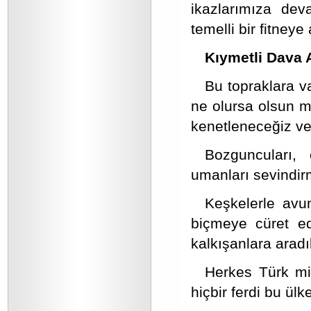
ikazlarımıza dev
temelli bir fitne
Kıymetli Dava 
Bu topraklara v
ne olursa olsun mi
kenetleneceğiz ve 
Bozguncuları, 
umanları sevindi
Keşkelerle avun
biçmeye cüret e
kalkışanlara arad
Herkes Türk mil
hiçbir ferdi bu ülk