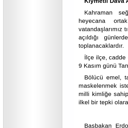
Kıymetli Dava 
Kahraman seğm
heyecana ortak
vatandaşlarımız tıp
açıldığı günlerd
toplanacaklardır.
İlçe ilçe, cadd
9 Kasım günü Tand
Bölücü emel, ta
maskelenmek isten
milli kimliğe sahi
ilkel bir tepki ol
Başbakan Erdoğ