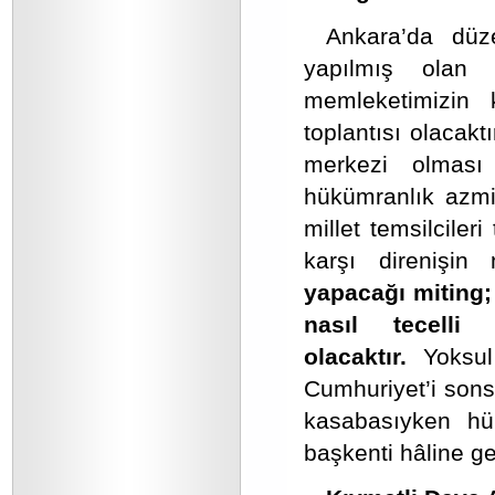
Ankara’da düz
yapılmış olan 
memleketimizin 
toplantısı olacakt
merkezi olması 
hükümranlık azmin
millet temsilciler
karşı direnişi
yapacağı miting; 
nasıl tecelli
olacaktır.
Yoksul
Cumhuriyet’i son
kasabasıyken hür
başkenti hâline ge