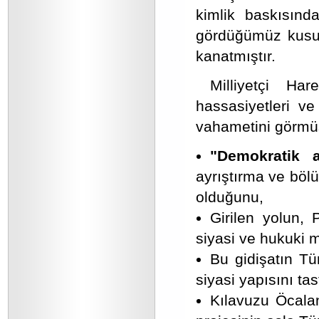
kimlik baskısınd
gördüğümüz kusur
kanatmıştır.
Milliyetçi Ha
hassasiyetleri ve
vahametini görmüş
"Demokratik a
ayrıştırma ve bölü
olduğunu,
Girilen yolun, 
siyasi ve hukuki 
Bu gidişatın Tür
siyasi yapısını ta
Kılavuzu Öcala