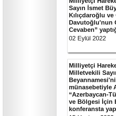
Milliyetçi Harek
Sayın İsmet Bü
Kılıçdaroğlu ve
Davutoğlu'nun 
Cevaben” yaptığı
02 Eylül 2022
Milliyetçi Harek
Milletvekili Sa
Beyannamesi'ni
münasebetiyle 
“Azerbaycan-Türk
ve Bölgesi İçin 
konferansta yap