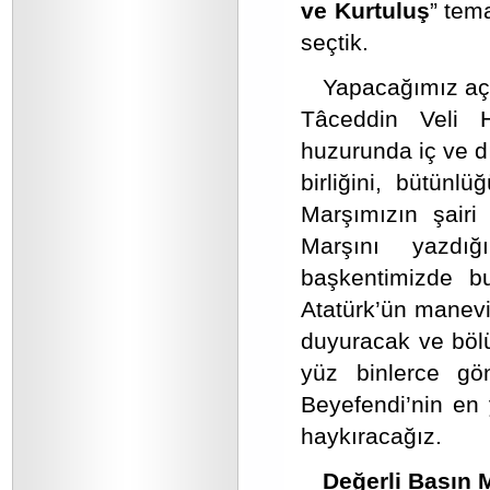
ve Kurtuluş
” tem
seçtik.
Yapacağımız açı
Tâceddin Veli H
huzurunda iç ve d
birliğini, bütünl
Marşımızın şairi
Marşını yazdı
başkentimizde b
Atatürk’ün manevi
duyuracak ve bölüc
yüz binlerce g
Beyefendi’nin en
haykıracağız.
Değerli Basın 