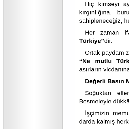
Hiç kimseyi a
kırgınlığına, 
sahipleneceğiz, h
Her zaman ifa
Türkiye”
dir.
Ortak paydamız; 
“Ne mutlu Tür
asırların vicdanın
Değerli Basın 
Soğuktan elle
Besmeleyle dükkân
İşçimizin, memu
darda kalmış herk