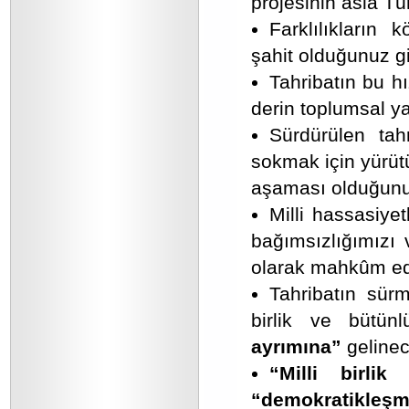
projesinin asla Tü
Farklılıkların
şahit olduğunuz g
Tahribatın bu 
derin toplumsal ya
Sürdürülen tahr
sokmak için yürü
aşaması olduğunu
Milli hassasiyet
bağımsızlığımızı 
olarak mahkûm edi
Tahribatın sürm
birlik ve bütü
ayrımına”
gelinec
“Milli birlik 
“demokratikleş