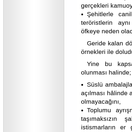
gerçekleri kamuo
Şehitlerle cani
teröristlerin ay
öfkeye neden olac
Geride kalan dö
örnekleri ile dolud
Yine bu kap
olunması halinde;
Süslü ambalajla
açılması hâlinde a
olmayacağını,
Toplumu ayrış
taşımaksızın ş
istismarların er