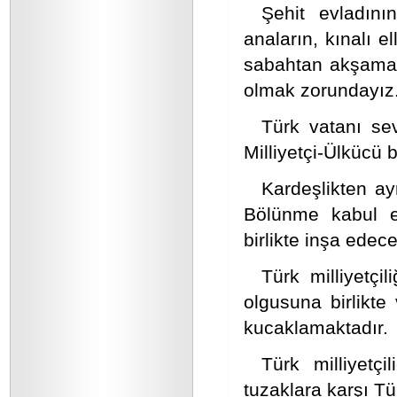
Şehit evladın
anaların, kınalı e
sabahtan akşama n
olmak zorundayız
Türk vatanı sev
Milliyetçi-Ülkücü b
Kardeşlikten ay
Bölünme kabul et
birlikte inşa edece
Türk milliyetçil
olgusuna birlikte
kucaklamaktadır.
Türk milliyetçi
tuzaklara karşı Tü