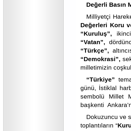
Değerli Basın 
Milliyetçi Hare
Değerleri Koru 
“Kuruluş”,
ikinc
“Vatan”,
dördünc
“Türkçe”,
altıncı
“Demokrasi”,
se
milletimizin coşku
“Türkiye”
tema
günü, İstiklal ha
sembolü Millet M
başkenti Ankara’
Dokuzuncu ve so
toplantıların “
Kuru