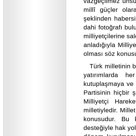
vazgeçilmez unsur
millî güçler ola
şeklinden habersi
dahi fotoğrafı bul
milliyetçilerine s
anladığıyla Milliy
olması söz konusu
Türk milletinin
yatırımlarda h
kutuplaşmaya ve ö
Partisinin hiçbir 
Milliyetçi Hare
milletiyledir. Mil
konusudur. Bu ka
desteğiyle hak y