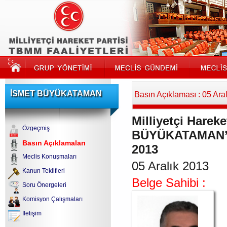
İSMET BÜYÜKATAMAN
Basın Açıklaması : 05 Ara
Milliyetçi Hareke
Özgeçmiş
BÜYÜKATAMAN’ın y
Basın Açıklamaları
2013
Meclis Konuşmaları
05 Aralık 2013
Kanun Teklifleri
Belge Sahibi :
Soru Önergeleri
Komisyon Çalışmaları
İletişim