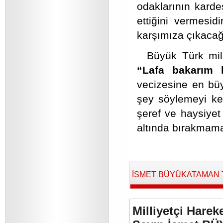
odaklarının kardeş
ettiğini vermesid
karşımıza çıkacağı
Büyük Türk mille
“Lafa bakarım 
vecizesine en büy
şey söylemeyi ke
şeref ve haysiyet
altında bırakmamal
İSMET BÜYÜKATAMAN Tara
Milliyetçi Harek