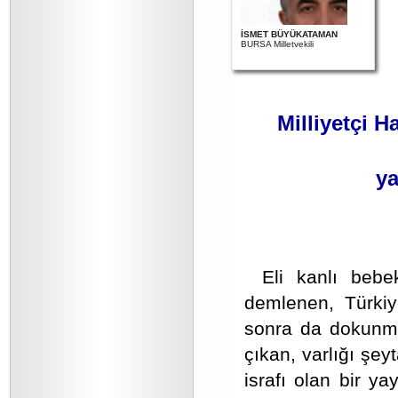
İSMET BÜYÜKATAMAN
BURSA Milletvekili
Milliyetçi H
ya
Eli kanlı bebe
demlenen, Türki
sonra da dokunma
çıkan, varlığı şey
israfı olan bir ya