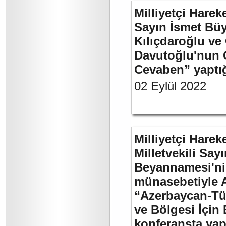
Milliyetçi Harek
Sayın İsmet Bü
Kılıçdaroğlu ve
Davutoğlu'nun 
Cevaben” yaptığı
02 Eylül 2022
Milliyetçi Harek
Milletvekili Sa
Beyannamesi'ni
münasebetiyle 
“Azerbaycan-Türk
ve Bölgesi İçin 
konferansta yap