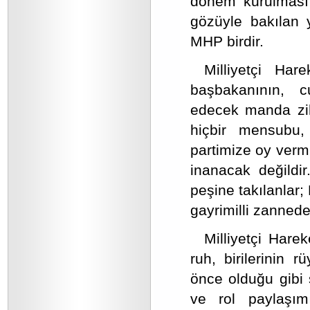
dönem kurulması 
gözüyle bakılan y
MHP birdir.
Milliyetçi Har
başbakanının, c
edecek manda zihni
hiçbir mensubu,
partimize oy verm
inanacak değildir
peşine takılanlar;
gayrimilli zannede
Milliyetçi Harek
ruh, birilerinin 
önce olduğu gibi
ve rol paylaşım