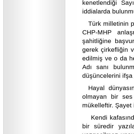
kenetlendiği Sa
iddialarda bulunm
Türk milletinin 
CHP-MHP anlaşma
şahitliğine başvu
gerek çirkefliğin 
edilmiş ve o da he
Adı sanı bulunma
düşüncelerini ifşa
Hayal dünyasınd
olmayan bir ses 
mükelleftir. Şayet
Kendi kafasınd
bir süredir yazı