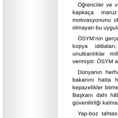
Öğrenciler ve ve
kapkaça maruz 
motivasyonunu ol
olmayan bu uygula
ÖSYM’nin gerçekl
kopya iddiaları
unutkanlıklar m
vermiştir. ÖSYM ar
Dünyanın herh
bakanını hatta h
kepazelikler bit
Başkanı dahi hâl
güvenilirliği kal
Yap-boz tahtas