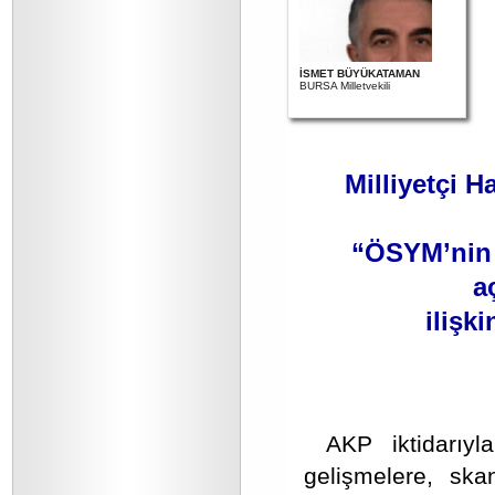
İSMET BÜYÜKATAMAN
BURSA Milletvekili
Milliyetçi H
“ÖSYM’nin 
a
ilişki
AKP iktidarıyl
gelişmelere, ska