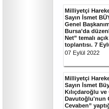
Milliyetçi Harek
Sayın İsmet BÜ
Genel Başkanımı
Bursa’da düzenl
Net” temalı açı
toplantısı. 7 Ey
07 Eylül 2022
Milliyetçi Harek
Sayın İsmet Bü
Kılıçdaroğlu ve
Davutoğlu'nun 
Cevaben” yaptığı