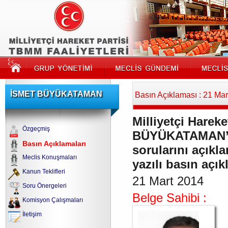
İSMET BÜYÜKATAMAN
Basın Açıklaması : 21 Ma
Milliyetçi Hareke
Özgeçmiş
BÜYÜKATAMAN’ın
Basın Açıklamaları
sorularını açıkl
Meclis Konuşmaları
yazılı basın açı
Kanun Teklifleri
21 Mart 2014
Soru Önergeleri
Belge Sahibi :
Komisyon Çalışmaları
İletişim