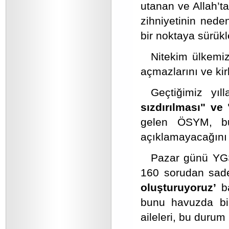
utanan ve Allah’t
zihniyetinin nede
bir noktaya sürükl
Nitekim ülkemiz 
açmazlarını ve kir
Geçtiğimiz yıl
sızdırılması" ve
gelen ÖSYM, bu
açıklamayacağını
Pazar günü YGS’
160 sorudan sade
oluşturuyoruz’
b
bunu havuzda bir
aileleri, bu durum 