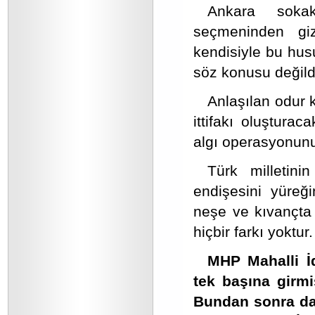
Ankara sokak
seçmeninden gi
kendisiyle bu hus
söz konusu değildi
Anlaşılan odur 
ittifakı oluştura
algı operasyonunu
Türk milletini
endişesini yüreği
neşe ve kıvançta 
hiçbir farkı yoktur.
MHP Mahalli İd
tek başına girmiş
Bundan sonra da b