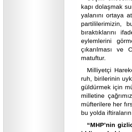
kapı dolaşmak sur
yalanını ortaya 
partililerimizin,
bıraktıklarını if
eylemlerini gör
çıkarılması ve C
matuftur.
Milliyetçi Harek
ruh, birilerinin u
güldürmek için mü
milletine çağrımı
müfterilere her fır
bu yolda iftiralar
“MHP’nin gizlic