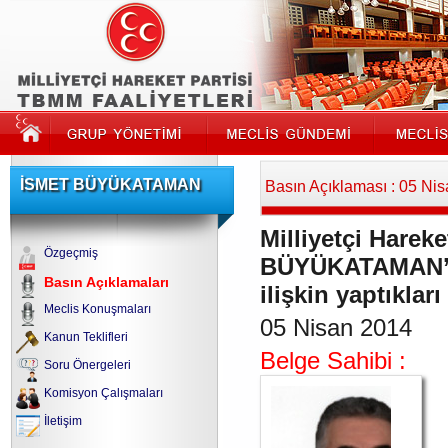
İSMET BÜYÜKATAMAN
Basın Açıklaması : 05 Ni
Milliyetçi Hareke
Özgeçmiş
BÜYÜKATAMAN’ın
Basın Açıklamaları
ilişkin yaptıklar
Meclis Konuşmaları
05 Nisan 2014
Kanun Teklifleri
Belge Sahibi :
Soru Önergeleri
Komisyon Çalışmaları
İletişim