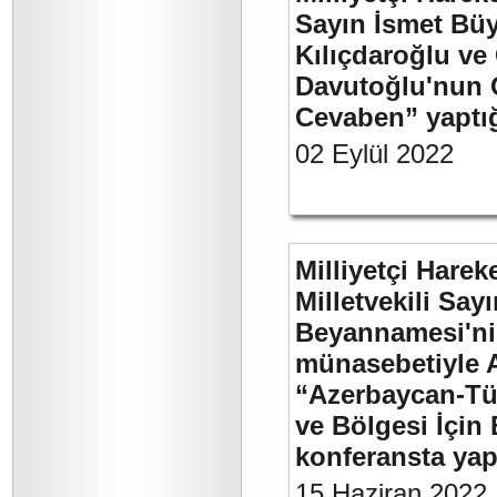
Sayın İsmet Bü
Kılıçdaroğlu ve
Davutoğlu'nun 
Cevaben” yaptığı
02 Eylül 2022
Milliyetçi Harek
Milletvekili Sa
Beyannamesi'ni
münasebetiyle 
“Azerbaycan-Türk
ve Bölgesi İçin 
konferansta yap
15 Haziran 2022