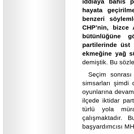
iddiaya bahis p
hayata geçirilm
benzeri söylem
CHP’nin, bizce A
bütünlüğüne gö
partilerinde üst
ekmeğine yağ sü
demiştik. Bu sözle
Seçim sonrası
simsarları şimdi
oyunlarına devam 
ilçede iktidar par
türlü yola mür
çalışmaktadır. 
başyardımcısı MH