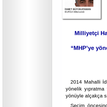
İSMET BÜYÜKATAMAN
BURSA Milletvekili
Milliyetçi H
“MHP’ye yönel
2014 Mahalli İd
yönelik yıpratma
yönüyle alçakça s
Seçim öncesin