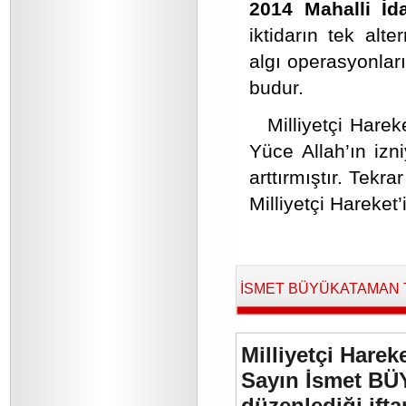
2014 Mahalli İd
iktidarın tek alt
algı operasyonları
budur.
Milliyetçi Hare
Yüce Allah’ın izn
arttırmıştır. Tekr
Milliyetçi Hareket’i
İSMET BÜYÜKATAMAN Tara
Milliyetçi Harek
Sayın İsmet BÜ
düzenlediği if