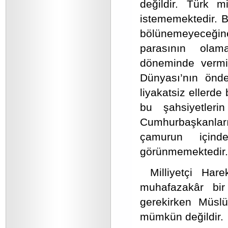
değildir. Türk m
istememektedir. B
bölünemeyeceğine
parasının olam
döneminde vermiş
Dünyası’nın önde
liyakatsiz ellerd
bu şahsiyetleri
Cumhurbaşkanlar
çamurun için
görünmemektedir.
Milliyetçi Har
muhafazakâr bir
gerekirken Müs
mümkün değildir.