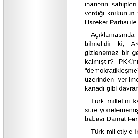
ihanetin sahiple
verdiği korkunun t
Hareket Partisi ile
Açıklamasınd
bilmelidir ki;
gizlenemez bir ge
kalmıştır? PKK’nı
“demokratikleşme”
üzerinden verilme
kanadı gibi davra
Türk milletini 
süre yönetememişt
babası Damat Feri
Türk milletiyle