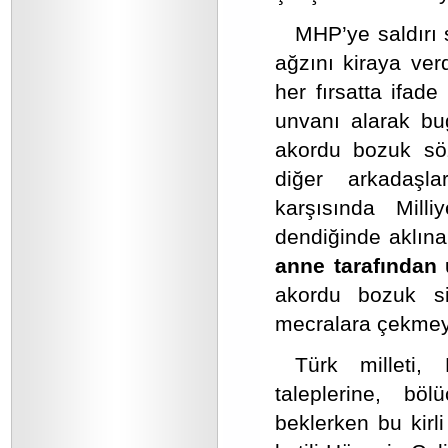
MHP’ye saldırı 
ağzını kiraya ver
her fırsatta ifad
unvanı alarak bu
akordu bozuk söz
diğer arkadaşl
karşısında Mill
dendiğinde aklına
anne tarafından
akordu bozuk si
mecralara çekmey
Türk milleti, 
taleplerine, böl
beklerken bu kirli