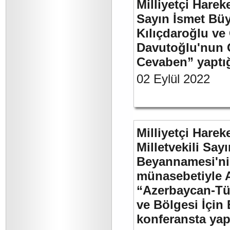
Milliyetçi Harek
Sayın İsmet Bü
Kılıçdaroğlu ve
Davutoğlu'nun 
Cevaben” yaptığı
02 Eylül 2022
Milliyetçi Harek
Milletvekili Sa
Beyannamesi'ni
münasebetiyle 
“Azerbaycan-Türk
ve Bölgesi İçin 
konferansta yap