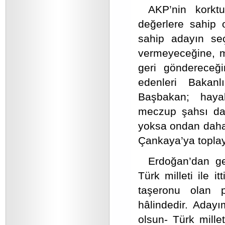
AKP’nin korkt
değerlere sahip 
sahip adayın seçi
vermeyeceğine, mi
geri göndereceği
edenleri Bakanl
Başbakan; haya
meczup şahsı da 
yoksa ondan daha i
Çankaya’ya toplay
Erdoğan’dan geç
Türk milleti ile i
taşeronu olan pa
hâlindedir. Aday
olsun- Türk mille