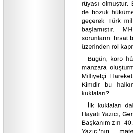
rüyası olmuştur. 
de bozuk hükümet
geçerek Türk mil
başlamıştır. M
sorunlarını fırsat b
üzerinden rol kapm
Bugün, koro hâl
manzara oluştur
Milliyetçi Hareke
Kimdir bu halkı
kuklaları?
İlk kuklaları 
Hayati Yazıcı, Gen
Başkanımızın 40. 
Yazıcı’nın ma