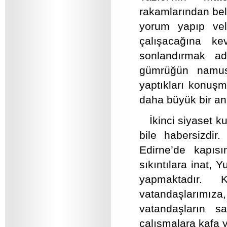
rakamlarından bel
yorum yapıp vel
çalışacağına ke
sonlandırmak ad
gümrüğün namusu
yaptıkları konuş
daha büyük bir an
İkinci siyaset 
bile habersizdir
Edirne’de kapısı
sıkıntılara inat,
yapmaktadır. 
vatandaşlarımıza
vatandaşların s
çalışmalara kafa 