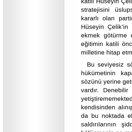
katili Hüseyin Çel
stratejisini üsl
kararlı olan par
Hüseyin Çelik’in 
ekmek götürme d
eğitimin katili ö
milletine hitap et
Bu seviyesiz sö
hükümetinin kap
sözünü yerine get
vardır. Denebilir
yetiştirememekted
kendisinden alını
da bu noktada el
saldırılarının şi