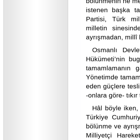
bölünmenin ne mev
istenen başka taş
Partisi, Türk mi
milletin sinesin
ayrışmadan, millî
Osmanlı Devle
Hükümeti’nin bu
tamamlamanın gay
Yönetimde tamamla
eden güçlere tesl
-onlara göre- tıkır 
Hâl böyle iken, 
Türkiye Cumhuriye
bölünme ve ayrış
Milliyetçi Hareke