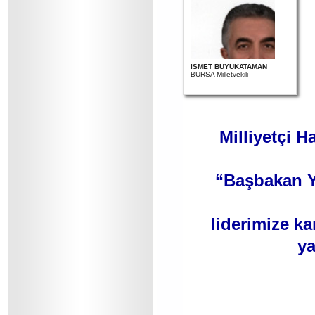
İSMET BÜYÜKATAMAN
BURSA Milletvekili
Milliyetçi H
“Başbakan Ya
liderimize ka
ya