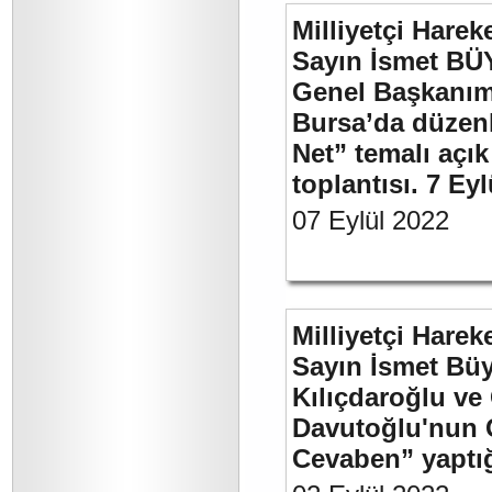
Milliyetçi Harek
Sayın İsmet BÜ
Genel Başkanımı
Bursa’da düzenl
Net” temalı açı
toplantısı. 7 Ey
07 Eylül 2022
Milliyetçi Harek
Sayın İsmet Bü
Kılıçdaroğlu ve
Davutoğlu'nun 
Cevaben” yaptığı