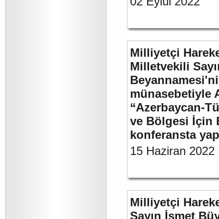
02 Eylül 2022
Milliyetçi Harek
Milletvekili Sa
Beyannamesi'ni
münasebetiyle 
“Azerbaycan-Türk
ve Bölgesi İçin 
konferansta yap
15 Haziran 2022
Milliyetçi Harek
Sayın İsmet Büy