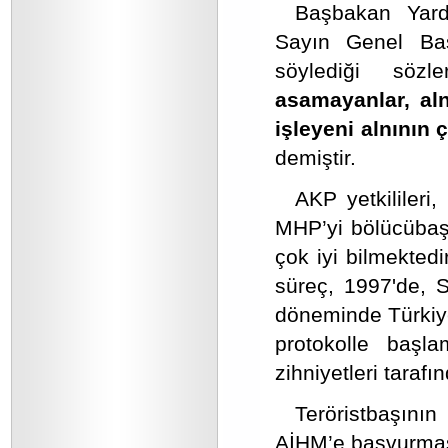
Başbakan Yardı
Sayın Genel Baş
söylediği sö
asamayanlar, aln
işleyeni alnının
demiştir.
AKP yetkilileri
MHP’yi bölücübaş
çok iyi bilmekted
süreç, 1997'de, 
döneminde Türkiye'
protokolle başla
zihniyetleri tarafı
Teröristbaşın
AİHM’e başvurması