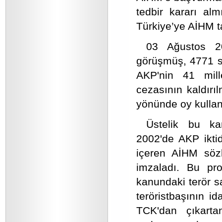
tedbir kararı alm
Türkiye’ye AİHM ta
03 Ağustos 20
görüşmüş, 4771 say
AKP'nin 41 mill
cezasının kaldırı
yönünde oy kullan
Üstelik bu ka
2002'de AKP ikti
içeren AİHM söz
imzaladı. Bu pr
kanundaki terör s
teröristbaşının 
TCK'dan çıkartan