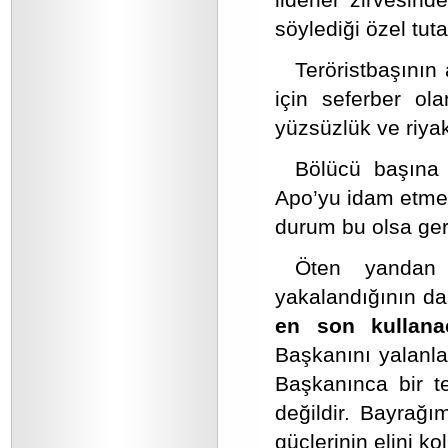
söylediği özel tuta
Teröristbaşının
için seferber ol
yüzsüzlük ve riyak
Bölücü başın
Apo’yu idam etmem
durum bu olsa gere
Öten yandan 
yakalandığının da 
en son kullana
Başkanını yalanla
Başkanınca bir te
değildir.
Bayrağım
güçlerinin elini k