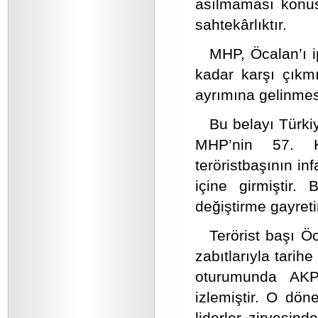
asılmaması konusu
sahtekârlıktır.
MHP, Öcalan’ı 
kadar karşı çıkmı
ayrımına gelinmes
Bu belayı Türki
MHP’nin 57. K
teröristbaşının in
içine girmişti
değiştirme gayreti
Terörist başı Öc
zabıtlarıyla tarih
oturumunda AKP m
izlemiştir. O dö
liderler zirvesi