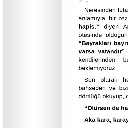
Neresinden tuta
anlamıyla bir rez
hapis.”
diyen Ar
ötesinde olduğun
“Bayrakları bayr
varsa vatandır”
kendilerinden 
beklemiyoruz.
Son olarak he
bahseden ve biz
dörtlüğü okuyup, 
“Ölürsen de ha
Aka kara, kara