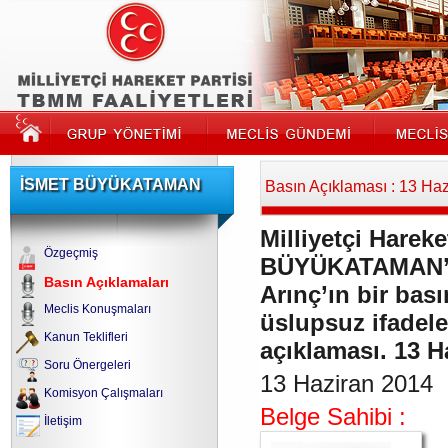
İSMET BÜYÜKATAMAN
Basın Açıklaması : 13 Ha
Milliyetçi Hareke
Özgeçmiş
BÜYÜKATAMAN’ın
Basın Açıklamaları
Arınç’ın bir bası
Meclis Konuşmaları
üslupsuz ifadeler
Kanun Teklifleri
açıklaması. 13 H
Soru Önergeleri
13 Haziran 2014
Komisyon Çalışmaları
Belge Sahibi :
İletişim