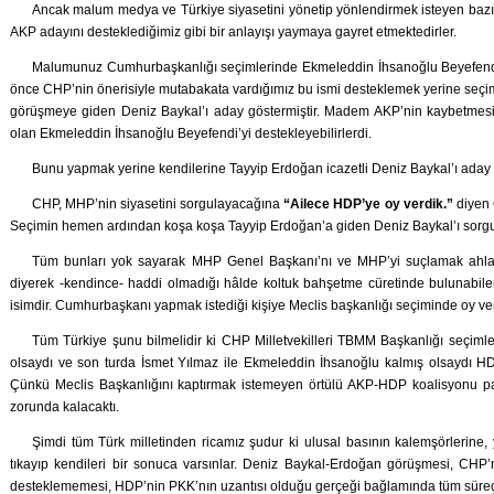
Ancak malum medya ve Türkiye siyasetini yönetip yönlendirmek isteyen bazı 
AKP adayını desteklediğimiz gibi bir anlayışı yaymaya gayret etmektedirler.
Malumunuz Cumhurbaşkanlığı seçimlerinde Ekmeleddin İhsanoğlu Beyefend
önce CHP’nin önerisiyle mutabakata vardığımız bu ismi desteklemek yerine seçi
görüşmeye giden Deniz Baykal’ı aday göstermiştir. Madem AKP’nin kaybetmesini 
olan Ekmeleddin İhsanoğlu Beyefendi’yi destekleyebilirlerdi.
Bunu yapmak yerine kendilerine Tayyip Erdoğan icazetli Deniz Baykal’ı aday 
CHP, MHP’nin siyasetini sorgulayacağına
“Ailece HDP’ye oy verdik.”
diyen 
Seçimin hemen ardından koşa koşa Tayyip Erdoğan’a giden Deniz Baykal’ı sorgu
Tüm bunları yok sayarak MHP Genel Başkanı’nı ve MHP’yi suçlamak ahlaks
diyerek -kendince- haddi olmadığı hâlde koltuk bahşetme cüretinde bulunabil
isimdir. Cumhurbaşkanı yapmak istediği kişiye Meclis başkanlığı seçiminde oy ve
Tüm Türkiye şunu bilmelidir ki CHP Milletvekilleri TBMM Başkanlığı seçim
olsaydı ve son turda İsmet Yılmaz ile Ekmeleddin İhsanoğlu kalmış olsaydı HD
Çünkü Meclis Başkanlığını kaptırmak istemeyen örtülü AKP-HDP koalisyonu pani
zorunda kalacaktı.
Şimdi tüm Türk milletinden ricamız şudur ki ulusal basının kalemşörlerine,
tıkayıp kendileri bir sonuca varsınlar. Deniz Baykal-Erdoğan görüşmesi, CH
desteklememesi, HDP’nin PKK’nın uzantısı olduğu gerçeği bağlamında tüm süreçl