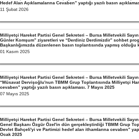
Hedef Alan Açıklamalarına Cevaben” yaptığı yazılı basın açıklama
11 Şubat 2026
Milliyetçi Hareket Partisi Genel Sekreteri – Bursa Milletvekili Sa
Günler Komşum” ziyaretleri ve “Derdiniz Derdimizdir” sohbet prog
Başkanlığımızda düzenlenen basın toplantısında yapmış olduğu
01 Kasım 2025
Milliyetçi Hareket Partisi Genel Sekreteri – Bursa Milletvekili S
“Müsavat Dervişoğlu'nun TBMM Grup Toplantısında Milliyetçi Hare
cevaben” yaptığı yazılı basın açıklaması. 7 Mayıs 2025
07 Mayıs 2025
Milliyetçi Hareket Partisi Genel Sekreteri – Bursa Milletvekili S
Genel Başkanı Özgür Özel'in dün gerçekleştirdiği TBMM Grup Top
Devlet Bahçeli'yi ve Partimizi hedef alan ithamlarına cevaben” yapt
Ocak 2025