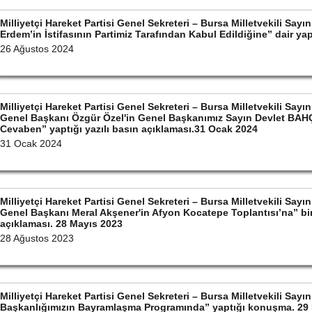
Milliyetçi Hareket Partisi Genel Sekreteri – Bursa Milletvekili S
Erdem’in İstifasının Partimiz Tarafından Kabul Edildiğine” dair ya
26 Ağustos 2024
Milliyetçi Hareket Partisi Genel Sekreteri – Bursa Milletvekili S
Genel Başkanı Özgür Özel'in Genel Başkanımız Sayın Devlet BAHÇ
Cevaben” yaptığı yazılı basın açıklaması.31 Ocak 2024
31 Ocak 2024
Milliyetçi Hareket Partisi Genel Sekreteri – Bursa Milletvekili S
Genel Başkanı Meral Akşener'in Afyon Kocatepe Toplantısı’na” bin
açıklaması. 28 Mayıs 2023
28 Ağustos 2023
Milliyetçi Hareket Partisi Genel Sekreteri – Bursa Milletvekili Sa
Başkanlığımızın Bayramlaşma Programında” yaptığı konuşma. 29 