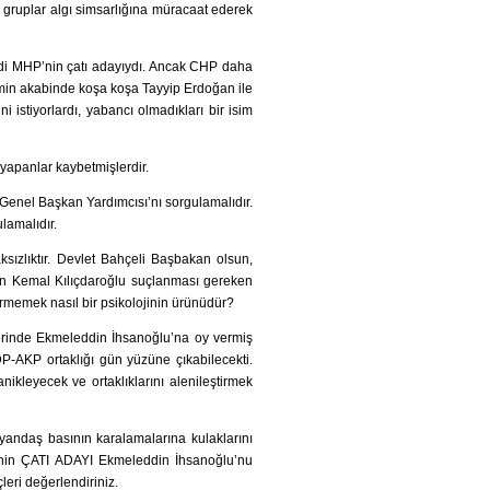
gruplar algı simsarlığına müracaat ederek
i MHP’nin çatı adayıydı. Ancak CHP daha
min akabinde koşa koşa Tayyip Erdoğan ile
istiyorlardı, yabancı olmadıkları bir isim
yapanlar kaybetmişlerdir.
Genel Başkan Yardımcısı’nı sorgulamalıdır.
lamalıdır.
ızlıktır. Devlet Bahçeli Başbakan olsun,
en Kemal Kılıçdaroğlu suçlanması gereken
rmemek nasıl bir psikolojinin ürünüdür?
lerinde Ekmeleddin İhsanoğlu’na oy vermiş
P-AKP ortaklığı gün yüzüne çıkabilecekti.
kleyecek ve ortaklıklarını alenileştirmek
 yandaş basının karalamalarına kulaklarını
P’nin ÇATI ADAYI Ekmeleddin İhsanoğlu’nu
eri değerlendiriniz.