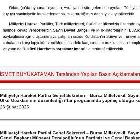
Ortadoğu’da oynanan oyunları, Avrasya’da süregelen senaryoları, Türkiye’ni
kuyuyu samimiyetle idrak edenler bizim kararlılığımızı daha iyi okuyabilecektir.
Milliyetçi Hareket Partililer, Türk milliyetçileri, ülkücüler ülkemizin üzerind
hâlinde cevap vereceklerdir. Sayın Devlet Bahçeli ve MHP kadrolarının; Büyük 
paylaşılması için oluşturulmaya çalışılan sözde Kürdistan’ın Suriye ve Türkiye 
çabalarına karşı topyekûn verdikleri mücadele karşısında maruz kaldıkları kompl
ve yarın da “
Ülkücü Hareketin sarsılmaz imanı”
ile bertaraf edilecektir.
İSMET BÜYÜKATAMAN Tarafından Yapılan Basın Açıklamaları
Milliyetçi Hareket Partisi Genel Sekreteri – Bursa Milletvekili S
Ülkü Ocakları’nın düzenlediği iftar programında yapmış olduğu 
23 Şubat 2026
Milliyetçi Hareket Partisi Genel Sekreteri – Bursa Milletvekili S
Genel Başkanı Müsavat Dervişoğlu’nun Partimizi ve Genel Başkan