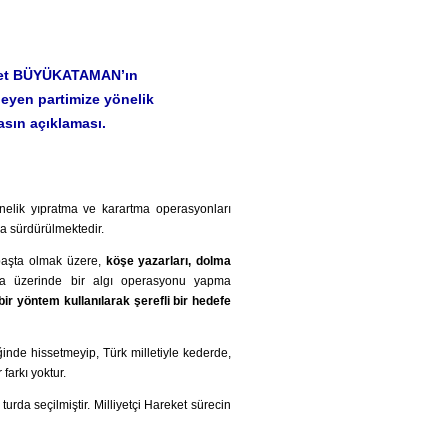
İsmet BÜYÜKATAMAN’ın
eyen partimize yönelik
basın açıklaması.
önelik yıpratma ve karartma operasyonları
a sürdürülmektedir.
 başta olmak üzere,
köşe yazarları, dolma
mia üzerinde bir algı operasyonu yapma
bir yöntem kullanılarak şerefli bir hedefe
ğinde hissetmeyip, Türk milletiyle kederde,
farkı yoktur.
urda seçilmiştir. Milliyetçi Hareket sürecin