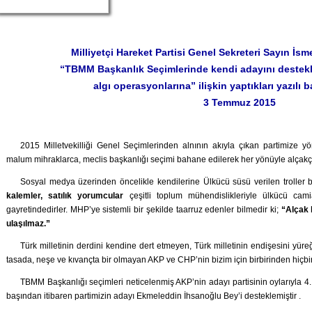
Milliyetçi Hareket Partisi Genel Sekreteri Sayın 
“TBMM Başkanlık Seçimlerinde kendi adayını destekl
algı operasyonlarına” ilişkin yaptıkları yazılı 
3 Temmuz 2015
2015 Milletvekilliği Genel Seçimlerinden alnının akıyla çıkan partimize y
malum mihraklarca, meclis başkanlığı seçimi bahane edilerek her yönüyle alçakç
Sosyal medya üzerinden öncelikle kendilerine Ülkücü süsü verilen troller
kalemler, satılık yorumcular
çeşitli toplum mühendislikleriyle ülkücü ca
gayretindedirler. MHP’ye sistemli bir şekilde taarruz edenler bilmedir ki;
“Alçak 
ulaşılmaz.”
Türk milletinin derdini kendine dert etmeyen, Türk milletinin endişesini yüre
tasada, neşe ve kıvançta bir olmayan AKP ve CHP’nin bizim için birbirinden hiçbir 
TBMM Başkanlığı seçimleri neticelenmiş AKP’nin adayı partisinin oylarıyla 4. t
başından itibaren partimizin adayı Ekmeleddin İhsanoğlu Bey’i desteklemiştir .