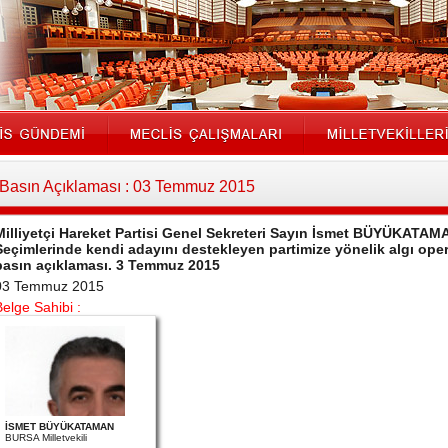
Basın Açıklaması : 03 Temmuz 2015
Milliyetçi Hareket Partisi Genel Sekreteri Sayın İsmet BÜYÜKATA
Seçimlerinde kendi adayını destekleyen partimize yönelik algı operas
basın açıklaması. 3 Temmuz 2015
03 Temmuz 2015
Belge Sahibi :
İSMET BÜYÜKATAMAN
BURSA Milletvekili