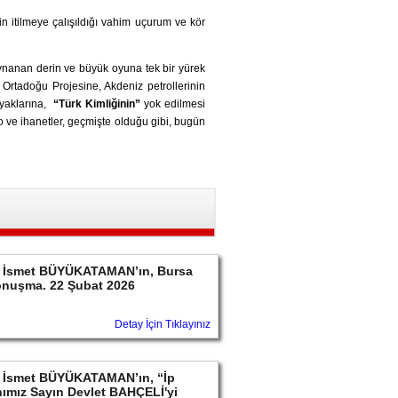
n itilmeye çalışıldığı vahim uçurum ve kör
e oynanan derin ve büyük oyuna tek bir yürek
Ortadoğu Projesine, Akdeniz petrollerinin
ayaklarına,
“Türk Kimliğinin”
yok edilmesi
o ve ihanetler, geçmişte olduğu gibi, bugün
ayın İsmet BÜYÜKATAMAN’ın, Bursa
konuşma. 22 Şubat 2026
Detay İçin Tıklayınız
ayın İsmet BÜYÜKATAMAN’ın, “İp
ımız Sayın Devlet BAHÇELİ'yi