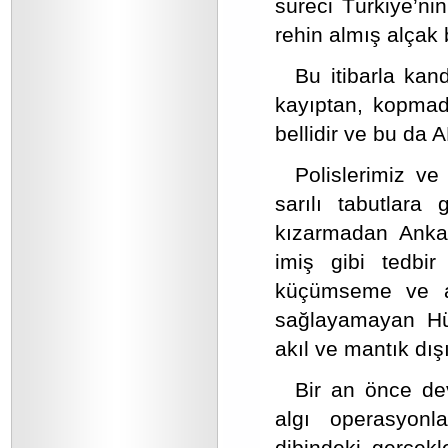
süreci Türkiye’nin
rehin almış alçak b
Bu itibarla kan
kayıptan, kopma
bellidir ve bu da 
Polislerimiz ve 
sarılı tabutlara
kızarmadan Ankar
imiş gibi tedbir
küçümseme ve a
sağlayamayan Hü
akıl ve mantık dışı
Bir an önce dev
algı operasyonl
dibindeki gerçekl