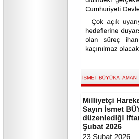
Cumhuriyeti Devlet
Çok açık uyarıy
hedeflerine duyar
olan süreç iha
kaçınılmaz olacakt
İSMET BÜYÜKATAMAN Tara
Milliyetçi Harek
Sayın İsmet BÜ
düzenlediği if
Şubat 2026
23 Şubat 2026