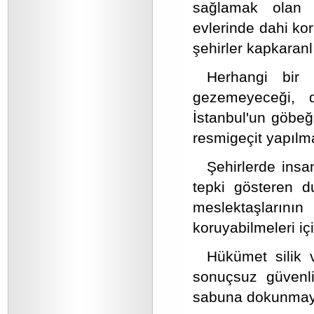
sağlamak olan d
evlerinde dahi ko
şehirler kapkaranlı
Herhangi bir 
gezemeyeceği, d
İstanbul'un göbeğ
resmigeçit yapılma
Şehirlerde insa
tepki gösteren du
meslektaşlarını
koruyabilmeleri içi
Hükümet silik v
sonuçsuz güvenlik
sabuna dokunmaya