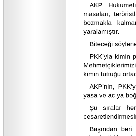
AKP Hükümeti’
masaları, terörist
bozmakla kalmam
yaralamıştır.
Biteceği söylen
PKK’yla kimin pa
Mehmetçiklerimizi
kimin tuttuğu orta
AKP’nin, PKK’yı
yasa ve acıya boğ
Şu sıralar her
cesaretlendirmesi
Başından beri 