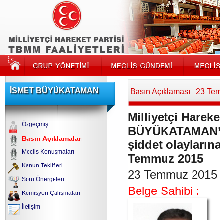
İSMET BÜYÜKATAMAN
Basın Açıklaması : 23 T
Milliyetçi Hareke
Özgeçmiş
BÜYÜKATAMAN’ın 
Basın Açıklamaları
şiddet olaylarına
Meclis Konuşmaları
Temmuz 2015
Kanun Teklifleri
23 Temmuz 2015
Soru Önergeleri
Belge Sahibi :
Komisyon Çalışmaları
İletişim