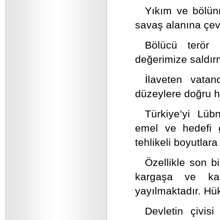
Yıkım ve bölünm
savaş alanına çev
Bölücü terör
değerimize saldırm
İlaveten vatan
düzeylere doğru hı
Türkiye’yi Lüb
emel ve hedefi g
tehlikeli boyutlara
Özellikle son b
kargaşa ve kar
yayılmaktadır. Hü
Devletin çivisi