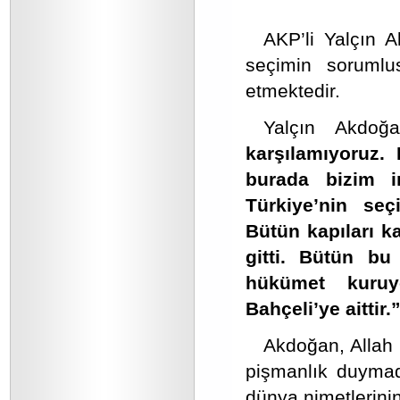
AKP’li Yalçın A
seçimin soruml
etmektedir.
Yalçın Akdoğ
karşılamıyoruz.
burada bizim i
Türkiye’nin seç
Bütün kapıları k
gitti. Bütün b
hükümet kuruy
Bahçeli’ye aittir.
Akdoğan, Allah 
pişmanlık duymad
dünya nimetlerinin