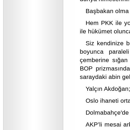
Başbakan olma t
Hem PKK ile yo
ile hükümet olunc
Siz kendinize b
boyunca paralel
çemberine sığan s
BOP prizmasından
saraydaki abin ge
Yalçın Akdoğan;
Oslo ihaneti or
Dolmabahçe'de H
AKP’li mesai a