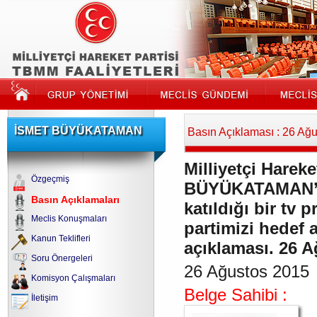
İSMET BÜYÜKATAMAN
Basın Açıklaması : 26 Ağ
Milliyetçi Hareke
Özgeçmiş
BÜYÜKATAMAN’ın
Basın Açıklamaları
katıldığı bir tv
Meclis Konuşmaları
partimizi hedef a
Kanun Teklifleri
açıklaması. 26 
Soru Önergeleri
26 Ağustos 2015
Komisyon Çalışmaları
Belge Sahibi :
İletişim