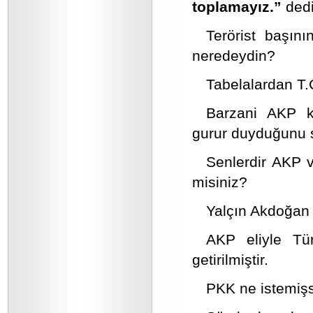
toplamayız.”
ded
Terörist başın
neredeydin?
Tabelalardan T.C
Barzani AKP k
gurur duyduğunu 
Senlerdir AKP v
misiniz?
Yalçın Akdoğan 
AKP eliyle Tür
getirilmiştir.
PKK ne istemişs