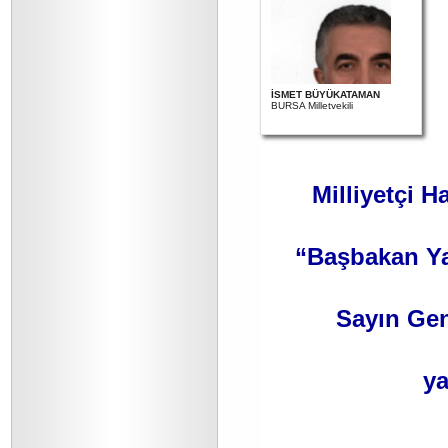
İSMET BÜYÜKATAMAN
BURSA Milletvekili
Milliyetçi H
“Başbakan Yar
Sayın Gen
ya