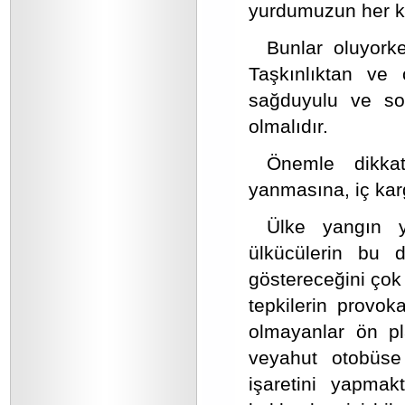
yurdumuzun her k
Bunlar oluyork
Taşkınlıktan ve
sağduyulu ve so
olmalıdır.
Önemle dikkat
yanmasına, iç kar
Ülke yangın y
ülkücülerin bu 
göstereceğini çok 
tepkilerin provo
olmayanlar ön pla
veyahut otobüse
işaretini yapmak