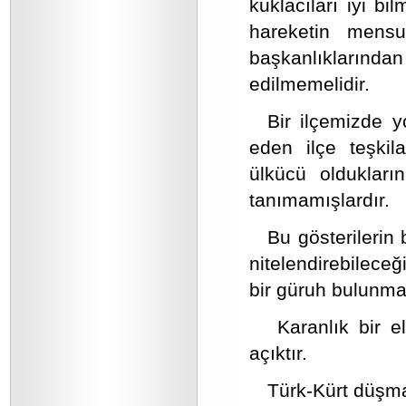
kuklacıları iyi bi
hareketin mensu
başkanlıklarından
edilmemelidir.
Bir ilçemizde y
eden ilçe teşkil
ülkücü oldukları
tanımamışlardır.
Bu gösterilerin
nitelendirebilece
bir güruh bulunma
Karanlık bir e
açıktır.
Türk-Kürt düşma