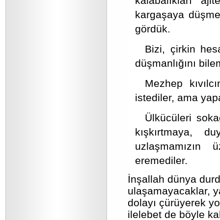
kalabalıkları aj
kargaşaya düşmemi
gördük.
Bizi, çirkin he
düşmanlığını bile
Mezhep kıvılcı
istediler, ama yap
Ülkücüleri sok
kışkırtmaya, d
uzlaşmamızın üz
eremediler.
İnşallah dünya durdu
ulaşamayacaklar, ya 
dolayı çürüyerek yo
ilelebet de böyle ka