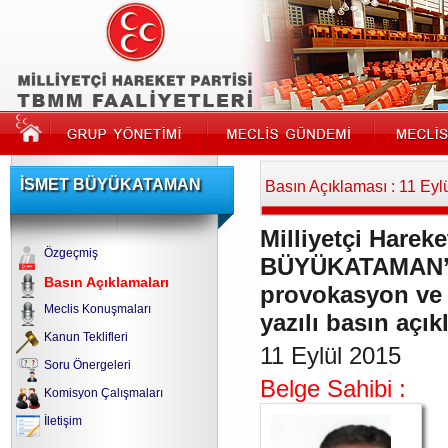
İSMET BÜYÜKATAMAN
Basın Açıklaması : 11 Eyl
Milliyetçi Hareke
Özgeçmiş
BÜYÜKATAMAN’ın 
Basın Açıklamaları
provokasyon ve 
Meclis Konuşmaları
yazılı basın açık
Kanun Teklifleri
11 Eylül 2015
Soru Önergeleri
Belge Sahibi :
Komisyon Çalışmaları
İletişim