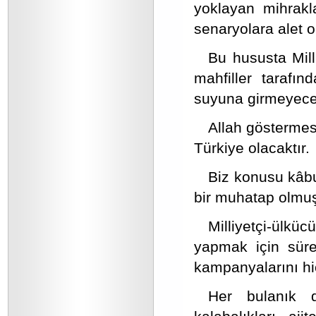
yoklayan mihrakl
senaryolara alet 
Bu hususta Milli
mahfiller tarafı
suyuna girmeyecek
Allah göstermes
Türkiye olacaktır.
Biz konusu kâbu
bir muhatap olmuş 
Milliyetçi-ülk
yapmak için sürek
kampanyalarını hi
Her bulanık d