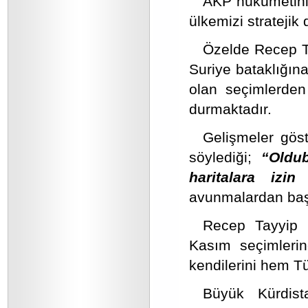
AKP hükümetinin
ülkemizi stratejik
Özelde Recep Ta
Suriye bataklığın
olan seçimlerden
durmaktadır.
Gelişmeler göst
söylediği;
“Oldub
haritalara izin
avunmalardan baş
Recep Tayyip 
Kasım seçimler
kendilerini hem Tü
Büyük Kürdist