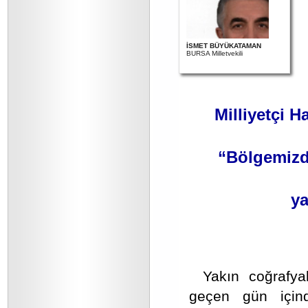
İSMET BÜYÜKATAMAN
BURSA Milletvekili
Milliyetçi H
“Bölgemizd
ya
Yakın coğrafya
geçen gün için