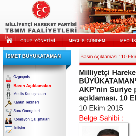
İSMET BÜYÜKATAMAN
Basın Açıklaması : 10 Ek
Milliyetçi Hareke
Özgeçmiş
BÜYÜKATAMAN’ın
Basın Açıklamaları
AKP’nin Suriye po
Meclis Konuşmaları
açıklaması. 10 
Kanun Teklifleri
10 Ekim 2015
Soru Önergeleri
Belge Sahibi :
Komisyon Çalışmaları
İletişim