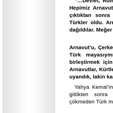
“…Devlet, Rum
Hepimiz Arnavu
çıktıktan sonr
Türkler oldu. Ar
dağıldılar. Meğer
Arnavut’u, Çerke
Türk mayasıymı
birleştirmek içi
Arnavutlar, Kürt
uyandık, lakin ka
Yahya Kemal’in
gittikten sonra
çökmeden Türk mil