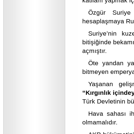
katliam yapmak içi
Özgür Suriye
hesaplaşmaya Rus
Suriye’nin kuz
bitişiğinde bekam
açmıştır.
Öte yandan yakı
bitmeyen emperyali
Yaşanan gelişm
“Kırgınlık içinde
Türk Devletinin bü
Hava sahası ih
olmamalıdır.