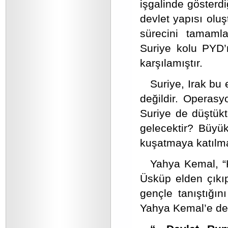
işgalinde gösterdi
devlet yapısı olu
sürecini tamamla
Suriye kolu PYD’n
karşılamıştır.
Suriye, Irak bu 
değildir. Operasy
Suriye de düştükt
gelecektir? Büyü
kuşatmaya katılma
Yahya Kemal, “K
Üsküp elden çıkıp
gençle tanıştığın
Yahya Kemal’e der