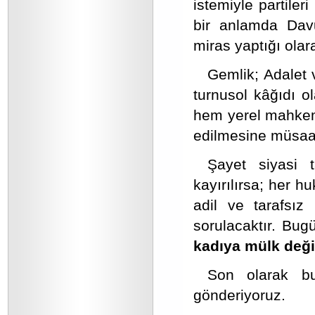
istemiyle partiler
bir anlamda Dav
miras yaptığı ola
Gemlik; Adalet v
turnusol kâğıdı o
hem yerel mahkem
edilmesine müsaa
Şayet siyasi t
kayırılırsa; her h
adil ve tarafsız
sorulacaktır. Bu
kadıya mülk değil
Son olarak bu
gönderiyoruz.