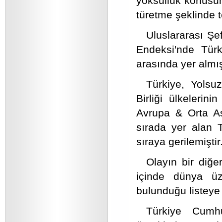
yoksulluk konusund
türetme şeklinde t
Uluslararası Şef
Endeksi'nde Türk
arasında yer almış
Türkiye, Yolsu
Birliği ülkeleri
Avrupa & Orta As
sırada yer alan T
sıraya gerilemiştir
Olayın bir diğe
içinde dünya üz
bulunduğu listeye
Türkiye Cumhu