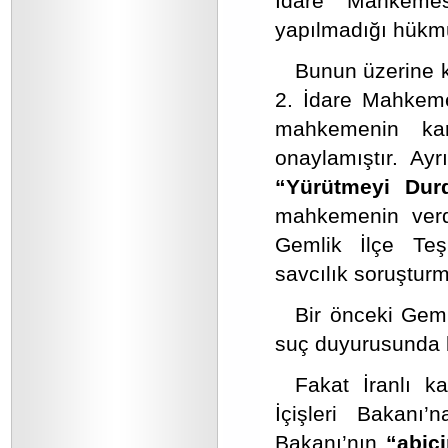
İdare Mahkemes
yapılmadığı hükmü
Bunun üzerine k
2. İdare Mahkemes
mahkemenin kara
onaylamıştır. Ayr
“Yürütmeyi Durd
mahkemenin verdi
Gemlik İlçe Teş
savcılık soruşturma
Bir önceki Geml
suç duyurusunda 
Fakat İranlı k
İçişleri Bakanı
Bakanı’nın
“abic