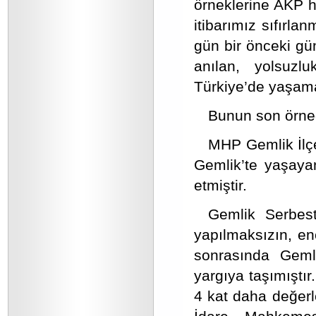
örneklerine AKP 
itibarımız sıfırla
gün bir önceki gü
anılan, yolsuzl
Türkiye’de yaşam
Bunun son örne
MHP Gemlik İlçe
Gemlik’te yaşaya
etmiştir.
Gemlik Serbest
yapılmaksızın, en
sonrasında Geml
yargıya taşımıştı
4 kat daha değerle