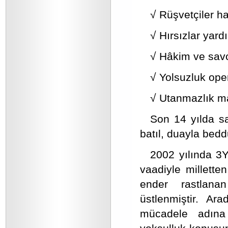
√ Rüşvetçiler ha
√ Hırsızlar yard
√ Hâkim ve savc
√ Yolsuzluk ope
√ Utanmazlık ma
Son 14 yılda sa
batıl, duayla beddua
2002 yılında 3
vaadiyle millette
ender rastlana
üstlenmiştir. Ar
mücadele adına