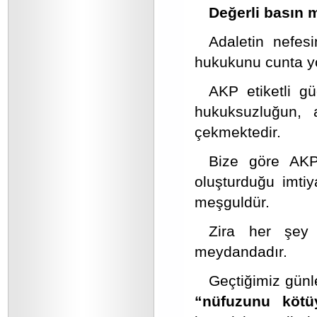
Değerli basın 
Adaletin nefesi
hukukunu cunta yö
AKP etiketli güç
hukuksuzluğun, 
çekmektedir.
Bize göre AKP
oluşturduğu imtiy
meşguldür.
Zira her şey 
meydandadır.
Geçtiğimiz günl
“nüfuzunu kötü