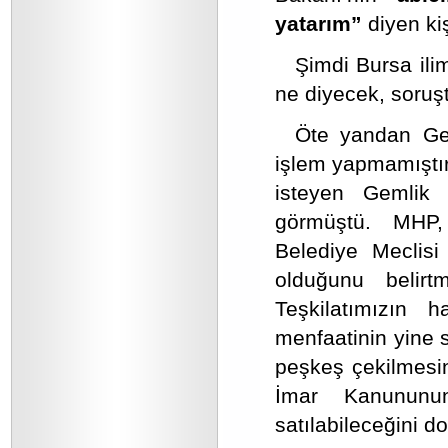
yatarım”
diyen ki
Şimdi Bursa ilim
ne diyecek, soruş
Öte yandan Gem
işlem yapmamıştı
isteyen Gemlik 
görmüştü. MHP
Belediye Meclisi
olduğunu belirt
Teşkilatımızın h
menfaatinin yine 
peşkeş çekilmesin
İmar Kanununu
satılabileceğini do