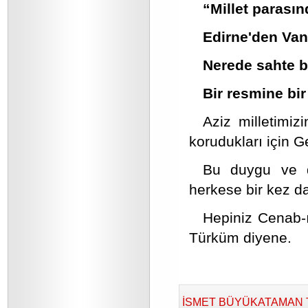
“Millet parası
Edirne'den Van
Nerede sahte b
Bir resmine bir
Aziz milletimiz
korudukları için G
Bu duygu ve d
herkese bir kez d
Hepiniz Cenab-ı
Türküm diyene.
İSMET BÜYÜKATAMAN Tara