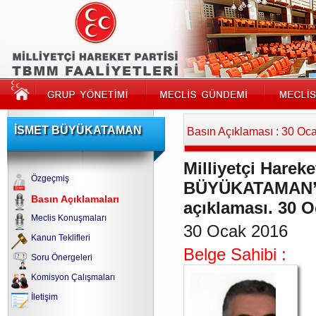
İSMET BÜYÜKATAMAN
Basın Açıklaması : 30 Oc
Milliyetçi Hareke
Özgeçmiş
BÜYÜKATAMAN’ın
Basın Açıklamaları
açıklaması. 30 
Meclis Konuşmaları
30 Ocak 2016
Kanun Teklifleri
Belge Sahibi :
Soru Önergeleri
Komisyon Çalışmaları
İletişim