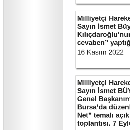
Milliyetçi Harek
Sayın İsmet Bü
Kılıçdaroğlu'nu
cevaben” yaptığ
16 Kasım 2022
Milliyetçi Harek
Sayın İsmet BÜ
Genel Başkanımı
Bursa’da düzenl
Net” temalı açı
toplantısı. 7 Ey