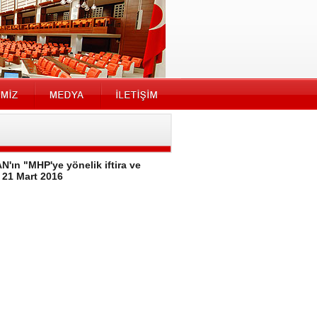
'ın "MHP'ye yönelik iftira ve
. 21 Mart 2016