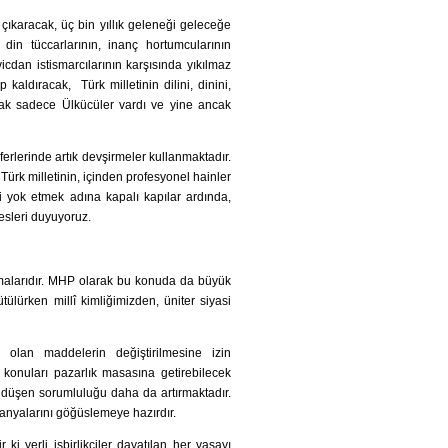
çıkaracak, üç bin yıllık geleneği geleceğe
 din tüccarlarının, inanç hortumcularının
icdan istismarcılarının karşısında yıkılmaz
 kaldıracak, Türk milletinin dilini, dinini,
cak sadece Ülkücüler vardı ve yine ancak
eferlerinde artık devşirmeler kullanmaktadır.
ürk milletinin, içinden profesyonel hainler
zi yok etmek adına kapalı kapılar ardında,
esleri duyuyoruz.
malarıdır. MHP olarak bu konuda da büyük
tülürken millî kimliğimizden, üniter siyasi
ı olan maddelerin değiştirilmesine izin
konuları pazarlık masasına getirebilecek
e düşen sorumluluğu daha da artırmaktadır.
anyalarını göğüslemeye hazırdır.
i yerli işbirlikçiler dayatılan her yasayı