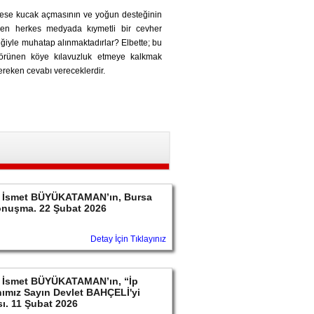
kese kucak açmasının ve yoğun desteğinin
en herkes medyada kıymetli bir cevher
iğiyle muhatap alınmaktadırlar? Elbette; bu
 görünen köye kılavuzluk etmeye kalkmak
ereken cevabı vereceklerdir.
ayın İsmet BÜYÜKATAMAN’ın, Bursa
konuşma. 22 Şubat 2026
Detay İçin Tıklayınız
ayın İsmet BÜYÜKATAMAN’ın, “İp
ımız Sayın Devlet BAHÇELİ'yi
sı. 11 Şubat 2026