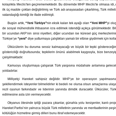
kolaylıkla Meclis’ten geçirememektedir. Bu dönemde MHP Meclis’te olmasa idi,
ilk üç madde çoktan değiştirilmiş ve Türk adı anayasadan çıkartılmış, Türk millet
vatandaşlığı kimliği ile ifade edilmişti.
Bugün artık,
“Yeni Türkiye”
nin eksik kalan tek ayağı olan
“Yeni MHP”
yi olu
de sosyal mühendislik ihtisasının icra edilmek istendiği açıkça görülmektedir. 
bir ucundan AKP’nin sinsi niyetleri, diğer ucundan ise küresel güç merkezlerini
Türkiye’ye
“yeni”
diye yutturmaya çalıştıkları yamalı bir elbise giydirmek için kollar
Ülkücülerin bu duruma sessiz kalmayacağı ve büyük bir tepki göstereceğini
göstericiliği doğrultusunda; tepkilerin önünü alabilmek kaygısıyla, bize benze
çalışılmaktadır.
Kamuoyu oluşturmaya çalışarak Türk yargısına müdahale anlamına gelecek iş
yoldadırlar.
Milliyetçi Hareket sahipsiz değildir. MHP’ye bir operasyon yapılması
şekillendirmek isteyenler bilmelidirler ki bedeli ne olursa olsun amaçlarına ulaş
rezil oyunun farkındadır ve liderinin yanında dimdik duracaktır. Ülkücüler, Tür
edilmesine asla izin vermeyecektir.
Okyanus ötesinde ipliği pazara çıkanlar, günahla yolu kesişenler, kanlı proje
Hareket Partisi’nin yalnızca büyük Türk milletinin yanında ve menfaatlerinin pe
kötülüğün hizmetine girmiş dilleri bunu itiraf edemeyecektir.