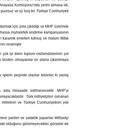
 Anayasa Komisyonu’nda yerini almasa idi,
i şuursuz ve içi boş bir Türkiye Cumhuriyeti
şturmak için yola çıkıldığı ve MHP üzerinde
Bilhassa muhalefeti sindirme kampanyasının
n karanlık emelleri tutmuş ve malum ittifak
ını sıvamıştır.
 çok iyi bilen toplum mühendislerinin yol
yip bizden olmayanlar ön plana çıkarılmaya
lerin peşinde olanlar bilsinler ki yanlış
na asla müsaade edilmeyecektir. MHP’yi
amayacaklardır. Türk milliyetçileri oynanan
k milletinin ve Türkiye Cumhuriyetinin yok
lere yardım ve yataklık yapanlar Milliyetçi
şinde olduğunu göremeyecekler, görseler de