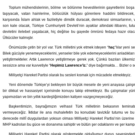
Toplum mühendislerinin, bölme ve bölünme heveslilerinin gayretlerini boşa 
taşıyacak, vatan hainlerine, bölücülük hülyası görenlere haddini bildirecek,
karşısında İslam ahlak ve faziletiyle dimdik duracak, demokrasi simsarlarının, v
son kale olacak, Türkiye Cumhuriyeti Devleti’nin ayaklar altındaki itibarını, tutup
devletini ilelebet yaşatacak, hiç değilse bu gayede ömrünü fedaya hazır ola
Ülkücüler kalmıştır.
Önümüzde çetin bir yol var. Türk milletini yok etmek isteyen “
haç
”lılar yeni s
Bilek gücüyle yenemeyeceklerini, yenseler bile yok edemeyeceklerini anladıkları T
yetiştirmekteler. Artık Lawrence yetiştirmeye gerek yok. Çünkü bazıları ülkemi
sessizce ama var kuvvetiyle “
Hepimiz Lawrence’iz.
” diye bağırmakta… Bizler o s
Milliyetçi Hareket Partisi olarak bu sesleri kısmak için mücadele etmekteyiz.
Yeni dönemde Türkiye’yi bekleyen bir büyük mesele de yeni anayasa çalış
bir dikkat ve hassasiyet içerisinde konuyu takip etmekteyiz. Bu çalışmalar yürü
yapımızdan ve bin yıllık kardeşliğimizden katiyen vazgeçmeyeceğiz.
Başkentimizin, bayrağımızın velhasıl Türk milletinin bekasının teminat
vermeyeceğiz. İktidar ile ana muhalefetin bu konudaki tavizkâr tutumu ve bu 
derecede millî duygulardan yoksun olması Milliyetçi Hareket Partisi’nin üzerin
MHP kadroları bu güce ve donanıma sahiptir ve bütün şer odaklarını ve şer kamp
Milliyetçi Hareket Partisi olarak göstermekte olduğumuz duruş sayesindedir k