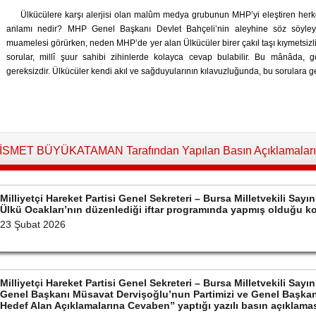
Ülkücülere karşı alerjisi olan malûm medya grubunun MHP’yi eleştiren her
anlamı nedir? MHP Genel Başkanı Devlet Bahçeli’nin aleyhine söz söyley
muamelesi görürken, neden MHP’de yer alan Ülkücüler birer çakıl taşı kıymetsizl
sorular, millî şuur sahibi zihinlerde kolayca cevap bulabilir. Bu mânâda,
gereksizdir. Ülkücüler kendi akıl ve sağduyularının kılavuzluğunda, bu sorulara g
İSMET BÜYÜKATAMAN Tarafından Yapılan Basın Açıklamaları
Milliyetçi Hareket Partisi Genel Sekreteri – Bursa Milletvekili S
Ülkü Ocakları’nın düzenlediği iftar programında yapmış olduğu 
23 Şubat 2026
Milliyetçi Hareket Partisi Genel Sekreteri – Bursa Milletvekili S
Genel Başkanı Müsavat Dervişoğlu’nun Partimizi ve Genel Başkan
Hedef Alan Açıklamalarına Cevaben” yaptığı yazılı basın açıklama