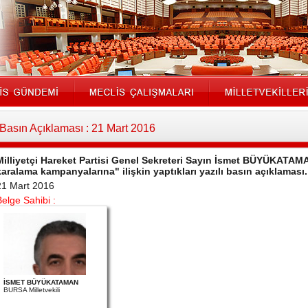
Basın Açıklaması : 21 Mart 2016
Milliyetçi Hareket Partisi Genel Sekreteri Sayın İsmet BÜYÜKATAMAN
karalama kampanyalarına" ilişkin yaptıkları yazılı basın açıklaması
21 Mart 2016
Belge Sahibi :
İSMET BÜYÜKATAMAN
BURSA Milletvekili