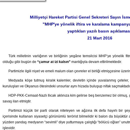
Milliyetçi Hareket Partisi Genel Sekreteri Sayın 
"MHP'ye yönelik iftira ve karalama kampanyal
yaptıkları yazılı basın açıklamas
21 Mart 2016
Türk milletinin varlığının ve birliğinin yegâne temsilcisi MHP’ye yönelik fitn
olduğu gibi bugün de
“çamur at izi kalsın”
mantığıyla devam ettirilmektedir.
Partimizle ilgili niyet ve emeli malum olan çevreler el birliği etmişçesine üz
Medyada köşe tutmuş kiralık kalemler, devletin içinde yuvalanmış çeteler, u
kuruluşları ve Okyanus ötesindeki unsurlar aynı hizada buluşup nifak saçmaktadır
HDP-PKK-Cemaat-Nazlı Ilıcak aklınıza kim gelirse beş benzemez bir olmuş,
savaş ilan etmiştir.
Partimizi küçük bir parti olarak niteleyen ve ağzına ilk defa hayırlı bir şey
içerisinde kullanan siyasetçi görünümlü terörist bilmelidir ki balon da büyüktür 
yüzden yandaş medyanın “sevimli” diye yutturmaya çalıştığı “bölücü oğlan” unutm
işlevidir.