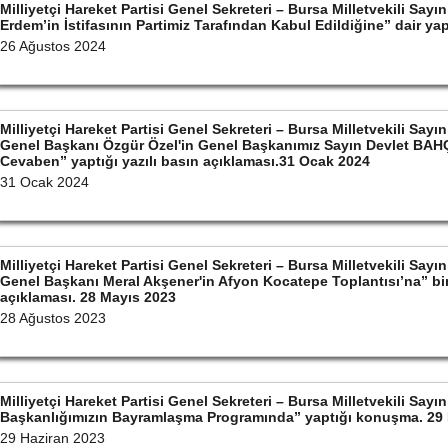
Milliyetçi Hareket Partisi Genel Sekreteri – Bursa Milletvekili S
Erdem’in İstifasının Partimiz Tarafından Kabul Edildiğine” dair ya
26 Ağustos 2024
Milliyetçi Hareket Partisi Genel Sekreteri – Bursa Milletvekili S
Genel Başkanı Özgür Özel'in Genel Başkanımız Sayın Devlet BAHÇ
Cevaben” yaptığı yazılı basın açıklaması.31 Ocak 2024
31 Ocak 2024
Milliyetçi Hareket Partisi Genel Sekreteri – Bursa Milletvekili S
Genel Başkanı Meral Akşener'in Afyon Kocatepe Toplantısı’na” bin
açıklaması. 28 Mayıs 2023
28 Ağustos 2023
Milliyetçi Hareket Partisi Genel Sekreteri – Bursa Milletvekili Sa
Başkanlığımızın Bayramlaşma Programında” yaptığı konuşma. 29 
29 Haziran 2023