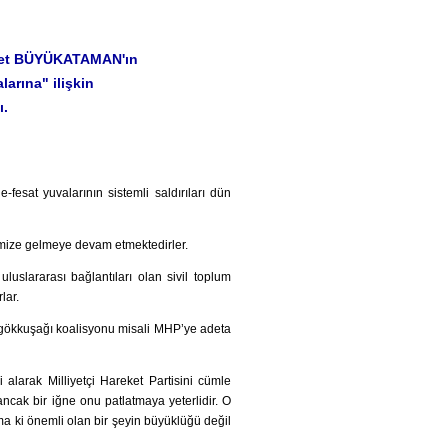
İsmet BÜYÜKATAMAN'ın
arına" ilişkin
ı.
e-fesat yuvalarının sistemli saldırıları dün
erimize gelmeye devam etmektedirler.
luslararası bağlantıları olan sivil toplum
lar.
 gökkuşağı koalisyonu misali MHP’ye adeta
i alarak Milliyetçi Hareket Partisini cümle
ancak bir iğne onu patlatmaya yeterlidir. O
a ki önemli olan bir şeyin büyüklüğü değil