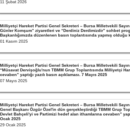
11 Şubat 2026
Milliyetçi Hareket Partisi Genel Sekreteri – Bursa Milletvekili Sa
Günler Komşum” ziyaretleri ve “Derdiniz Derdimizdir” sohbet prog
Başkanlığımızda düzenlenen basın toplantısında yapmış olduğu
01 Kasım 2025
Milliyetçi Hareket Partisi Genel Sekreteri – Bursa Milletvekili S
“Müsavat Dervişoğlu'nun TBMM Grup Toplantısında Milliyetçi Hare
cevaben” yaptığı yazılı basın açıklaması. 7 Mayıs 2025
07 Mayıs 2025
Milliyetçi Hareket Partisi Genel Sekreteri – Bursa Milletvekili S
Genel Başkanı Özgür Özel'in dün gerçekleştirdiği TBMM Grup Top
Devlet Bahçeli'yi ve Partimizi hedef alan ithamlarına cevaben” yapt
Ocak 2025
29 Ocak 2025