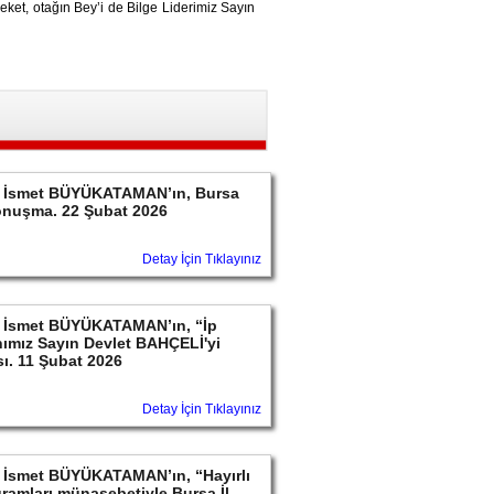
reket, otağın Bey’i de Bilge Liderimiz Sayın
ayın İsmet BÜYÜKATAMAN’ın, Bursa
konuşma. 22 Şubat 2026
Detay İçin Tıklayınız
ayın İsmet BÜYÜKATAMAN’ın, “İp
ımız Sayın Devlet BAHÇELİ'yi
sı. 11 Şubat 2026
Detay İçin Tıklayınız
yın İsmet BÜYÜKATAMAN’ın, “Hayırlı
ramları münasebetiyle Bursa İl