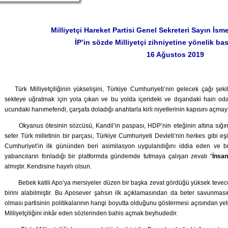
Milliyetçi Hareket Partisi Genel Sekreteri Sayın 
İP’in sözde Milliyetçi zihniyetine yönelik ba
16 Ağustos 2019
Türk Milliyetçiliğinin yükselişini, Türkiye Cumhuriyeti’nin gelecek çağı şek
sekteye uğratmak için yola çıkan ve bu yolda içerideki ve dışarıdaki hain od
ucundaki hanımefendi, çarşafa doladığı anahtarla kirli niyetlerinin kapısını açmay
Okyanus ötesinin sözcüsü, Kandil’in paspası, HDP’nin eteğinin altına sığın
sefer Türk milletinin bir parçası, Türkiye Cumhuriyeti Devleti’nin herkes gibi e
Cumhuriyet’in ilk gününden beri asimilasyon uygulandığını iddia eden ve bu 
yabancıların fonladığı bir platformda gündemde tutmaya çalışan zevatı “
İnsa
almıştır. Kendisine hayırlı olsun.
Bebek katili Apo’ya mersiyeler düzen bir başka zevat gördüğü yüksek tevecc
birini alabilmiştir. Bu Aposever şahsın ilk açıklamasından da beter savunması
olması partisinin politikalarının hangi boyutta olduğunu göstermesi açısından yet
Milliyetçiliğini inkâr eden sözlerinden bahis açmak beyhudedir.