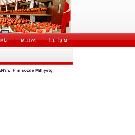
’ın, İP’in sözde Milliyetçi