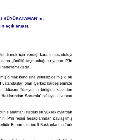
İsmet BÜYÜKATAMAN’ın,
sın açıklaması.
illendirmek için verdiği kararlı mücadeleyi
akların gönüllü taşeronluğunu yapan İP’in
ı hedeflemektedir.
mış olmak kendisine yetersiz gelmiş ki bu
şit vatandaşları olan Çerkez kardeşlerimize
iddiasını Türkiye’nin birliğine kasteden
n Haklarından Sorumlu
” sıfatıyla divanına
ühle anahtar listedeki en yüksek oylardan
nın İP’in resmî hesaplarından paylaşılmış
erlidir. Bunun üzerine İl Başkanlarının Türk