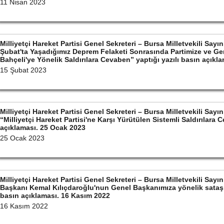
11 Nisan 2023
Milliyetçi Hareket Partisi Genel Sekreteri – Bursa Milletvekili S
Şubat'ta Yaşadığımız Deprem Felaketi Sonrasında Partimize ve Ge
Bahçeli'ye Yönelik Saldırılara Cevaben” yaptığı yazılı basın açıkl
15 Şubat 2023
Milliyetçi Hareket Partisi Genel Sekreteri – Bursa Milletvekili S
“Milliyetçi Hareket Partisi'ne Karşı Yürütülen Sistemli Saldırılara 
açıklaması. 25 Ocak 2023
25 Ocak 2023
Milliyetçi Hareket Partisi Genel Sekreteri – Bursa Milletvekili S
Başkanı Kemal Kılıçdaroğlu'nun Genel Başkanımıza yönelik sataşm
basın açıklaması. 16 Kasım 2022
16 Kasım 2022