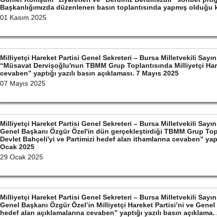
Başkanlığımızda düzenlenen basın toplantısında yapmış olduğu
01 Kasım 2025
Milliyetçi Hareket Partisi Genel Sekreteri – Bursa Milletvekili S
“Müsavat Dervişoğlu'nun TBMM Grup Toplantısında Milliyetçi Hare
cevaben” yaptığı yazılı basın açıklaması. 7 Mayıs 2025
07 Mayıs 2025
Milliyetçi Hareket Partisi Genel Sekreteri – Bursa Milletvekili S
Genel Başkanı Özgür Özel'in dün gerçekleştirdiği TBMM Grup Top
Devlet Bahçeli'yi ve Partimizi hedef alan ithamlarına cevaben” yapt
Ocak 2025
29 Ocak 2025
Milliyetçi Hareket Partisi Genel Sekreteri – Bursa Milletvekili S
Genel Başkanı Özgür Özel’in Milliyetçi Hareket Partisi’ni ve Gene
hedef alan açıklamalarına cevaben” yaptığı yazılı basın açıklama