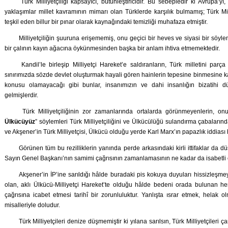
Türk Milliyetçiliği kapsayıcı, bütünleştiricidir. Bu sebepledir ki Avrupa’yı
yaklaşımlar millet kavramının mimarı olan Türklerde karşılık bulmamış; Türk Mil
teşkil eden billur bir pınar olarak kaynağındaki temizliği muhafaza etmiştir.
Milliyetçiliğin şuuruna erişememiş, onu geçici bir heves ve siyasi bir söylem
bir çalının kayın ağacına öykünmesinden başka bir anlam ihtiva etmemektedir.
Kandil’le birleşip Milliyetçi Hareket’e saldıranların, Türk milletini parç
sınırımızda sözde devlet oluşturmak hayali gören hainlerin tepesine binmesine ka
konusu olamayacağı gibi bunlar, insanımızın ve dahi insanlığın bizatihi dü
gelmişlerdir.
Türk Milliyetçiliğinin zor zamanlarında ortalarda görünmeyenlerin, onu
Ülkücüyüz
” söylemleri Türk Milliyetçiliğini ve Ülkücülüğü sulandırma çabalarınd
ve Akşener’in Türk Milliyetçisi, Ülkücü olduğu yerde Karl Marx’ın papazlık iddiası h
Görünen tüm bu rezilliklerin yanında perde arkasındaki kirli ittifaklar da d
Sayın Genel Başkanı’nın samimi çağrısının zamanlamasının ne kadar da isabetli 
Akşener’in İP’ine sarıldığı hâlde buradaki pis kokuya duyuları hissizleşmey
olan, aklı Ülkücü-Milliyetçi Hareket’te olduğu hâlde bedeni orada bulunan he
çağrısına icabet etmesi tarihî bir zorunluluktur. Yanlışta ısrar etmek, helak o
misalleriyle doludur.
Türk Milliyetçileri denize düşmemiştir ki yılana sarılsın, Türk Milliyetçileri ç