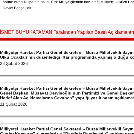
önüne çıkan ilk ipe tutunsun. Türk Milliyetçilerinin han otağı Milliyetçi-Ülkücü Ha
Devlet Bahçeli’dir.
İSMET BÜYÜKATAMAN Tarafından Yapılan Basın Açıklamaları
Milliyetçi Hareket Partisi Genel Sekreteri – Bursa Milletvekili S
Ülkü Ocakları’nın düzenlediği iftar programında yapmış olduğu 
23 Şubat 2026
Milliyetçi Hareket Partisi Genel Sekreteri – Bursa Milletvekili S
Genel Başkanı Müsavat Dervişoğlu’nun Partimizi ve Genel Başkan
Hedef Alan Açıklamalarına Cevaben” yaptığı yazılı basın açıklama
11 Şubat 2026
Milliyetçi Hareket Partisi Genel Sekreteri – Bursa Milletvekili Sa
Günler Komşum” ziyaretleri ve “Derdiniz Derdimizdir” sohbet prog