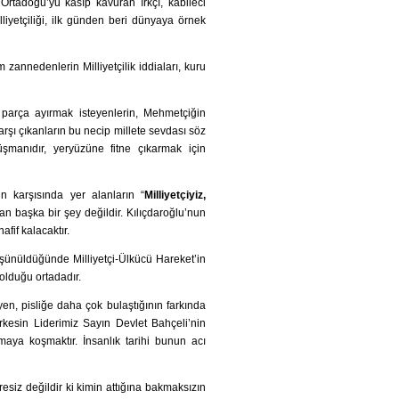
, Ortadoğu’yu kasıp kavuran ırkçı, kabileci
liyetçiliği, ilk günden beri dünyaya örnek
 zannedenlerin Milliyetçilik iddiaları, kuru
a parça ayırmak isteyenlerin, Mehmetçiğin
rşı çıkanların bu necip millete sevdası söz
şmanıdır, yeryüzüne fitne çıkarmak için
n karşısında yer alanların “
Milliyetçiyiz,
an başka bir şey değildir. Kılıçdaroğlu’nun
afif kalacaktır.
üşünüldüğünde Milliyetçi-Ülkücü Hareket’in
olduğu ortadadır.
en, pisliğe daha çok bulaştığının farkında
rkesin Liderimiz Sayın Devlet Bahçeli’nin
lmaya koşmaktır. İnsanlık tarihi bunun acı
aresiz değildir ki kimin attığına bakmaksızın