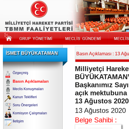
İSMET BÜYÜKATAMAN
Basın Açıklaması : 13 Ağ
Milliyetçi Hareke
Özgeçmiş
BÜYÜKATAMAN’ın
Basın Açıklamaları
Başkanımız Sayı
Meclis Konuşmaları
açık mektubuna d
Kanun Teklifleri
13 Ağustos 2020
Soru Önergeleri
13 Ağustos 2020
Komisyon Çalışmaları
Belge Sahibi :
İletişim