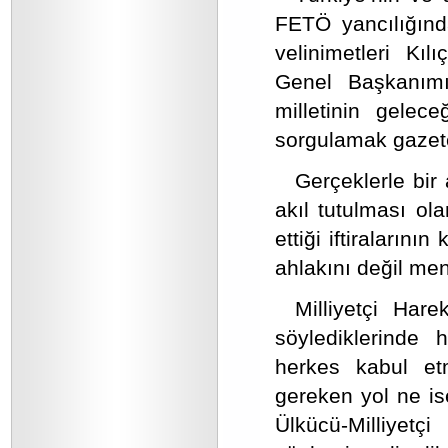
FETÖ yancılığınd
velinimetleri Kı
Genel Başkanım
milletinin gelec
sorgulamak gazetec
Gerçeklerle bir 
akıl tutulması o
ettiği iftiraların
ahlakını değil men
Milliyetçi Har
söylediklerinde h
herkes kabul etm
gereken yol ne ise
Ülkücü-Milliyet