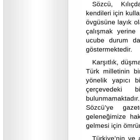
Sözcü, Kılıçd
kendileri için kul
övgüsüne layık ol
çalışmak yerine K
ucube durum da 
göstermektedir.
Karşıtlık, düşm
Türk milletinin bi
yönelik yapıcı b
çerçevedeki b
bulunmamaktadır.
Sözcü’ye gaze
geleneğimize hak
gelmesi için ömrün
Türkiye’nin ve 