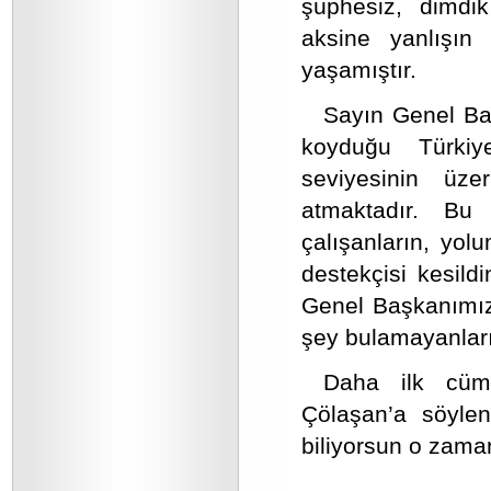
şüphesiz, dimdik
aksine yanlışın
yaşamıştır.
Sayın Genel Ba
koyduğu Türkiy
seviyesinin üz
atmaktadır. Bu
çalışanların, yolu
destekçisi kesild
Genel Başkanımız
şey bulamayanların
Daha ilk cüm
Çölaşan’a söylen
biliyorsun o zaman