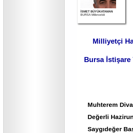
İSMET BÜYÜKATAMAN
BURSA Milletvekili
Milliyetçi H
Bursa İstişare
Muhterem Diva
Değerli Hazirun
Saygıdeğer Bas