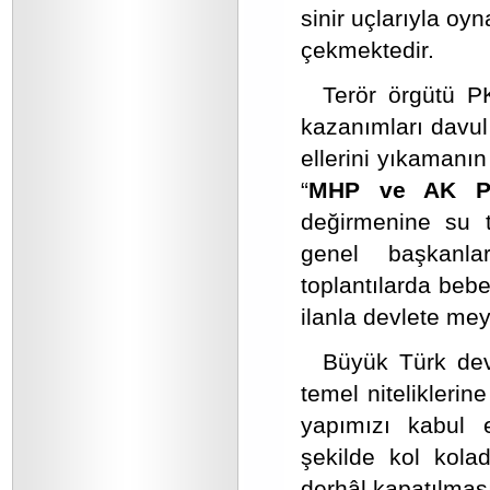
sinir uçlarıyla oy
çekmektedir.
Terör örgütü PK
kazanımları davul
ellerini yıkamanın
“
MHP ve AK Part
değirmenine su 
genel başkanla
toplantılarda bebek
ilanla devlete me
Büyük Türk dev
temel niteliklerin
yapımızı kabul e
şekilde kol kola
derhâl kapatılmas