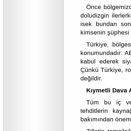
Önce bölgemizd
doludizgin ilerle
isek bundan sonr
kimsenin şüphesi 
Türkiye, bölges
konumundadır. AB
kabul ederek siya
Çünkü Türkiye, rol
değildir.
Kıymetli Dava 
Tüm bu iç ve 
tehditlerin kayn
bakımından önemli