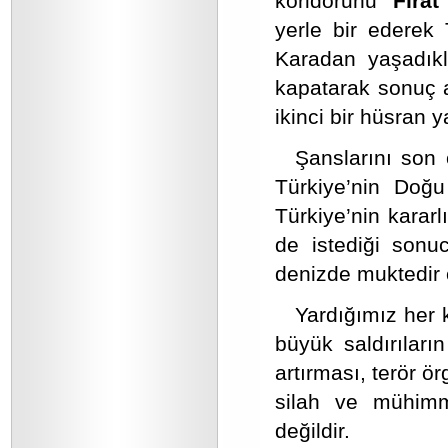
koridorunu “
Fırat
yerle bir ederek 
Karadan yaşadıkl
kapatarak sonuç a
ikinci bir hüsran y
Şanslarını son
Türkiye’nin Doğu
Türkiye’nin karar
de istediği sonu
denizde muktedir
Yardığımız her 
büyük saldırıların
artırması, terör ö
silah ve mühimm
değildir.