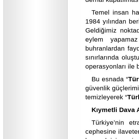
Temel insan ha
1984 yılından ber
Geldiğimiz noktad
eylem yapamaz 
buhranlardan fay
sınırlarında oluşt
operasyonları ile b
Bu esnada “
Tür
güvenlik güçlerimi
temizleyerek “
Tür
Kıymetli Dava 
Türkiye’nin et
cephesine ilaveten