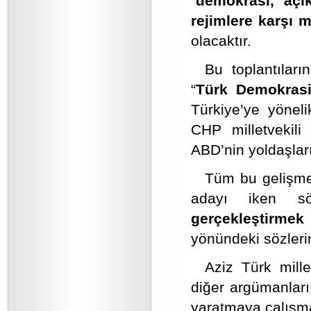
“
demokrasi, açık
rejimlere karşı 
olacaktır.
Bu toplantılar
“
Türk Demokrasi
Türkiye’ye yönelik
CHP milletvekil
ABD’nin yoldaşları
Tüm bu gelişme
adayı iken sö
gerçekleştirmek 
yönündeki sözlerin
Aziz Türk mill
diğer argümanları
yaratmaya çalışma