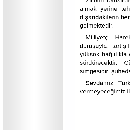
Zilletin temsilc
almak yerine tehd
dışarıdakilerin he
gelmektedir.
Milliyetçi Ha
duruşuyla, tartış
yüksek bağlılıkla 
sürdürecektir. Ç
simgesidir, şüheda
Sevdamız Türkl
vermeyeceğimiz il