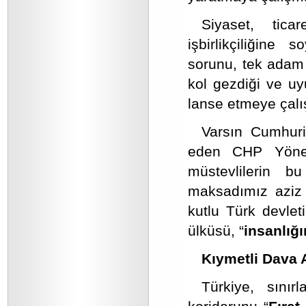
Siyaset, tica
işbirlikçiliğine
sorunu, tek adam 
kol gezdiği ve uy
lanse etmeye çalı
Varsın Cumhuriy
eden CHP Yöneti
müstevlilerin 
maksadımız aziz 
kutlu Türk devleti
ülküsü, “
insanlığ
Kıymetli Dava 
Türkiye, sınır