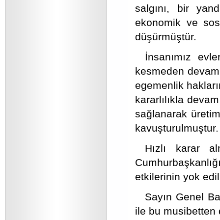
salgını, bir yan
ekonomik ve sosy
düşürmüştür.
İnsanımız evle
kesmeden devam e
egemenlik haklarım
kararlılıkla deva
sağlanarak üretim,
kavuşturulmuştur.
Hızlı karar a
Cumhurbaşkanlığı
etkilerinin yok e
Sayın Genel Baş
ile bu musibetten