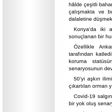
hâlde çeşitli baha
çalışmakta ve 
dalaletine düşmek
Konya’da iki a
sonuçlanan bir hu
Özellikle Anka
tarafından katle
koruma statüsün
senaryosunun dev
50’yi aşkın il
çıkartılan orman y
Covid-19 salgın
bir yok oluş senar