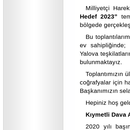
Milliyetçi Harek
Hedef 2023”
tem
bölgede gerçekleş
Bu toplantıları
ev sahipliğinde; 
Yalova teşkilatlar
bulunmaktayız.
Toplantımızın 
coğrafyalar için h
Başkanımızın sela
Hepiniz hoş geld
Kıymetli Dava 
2020 yılı başı