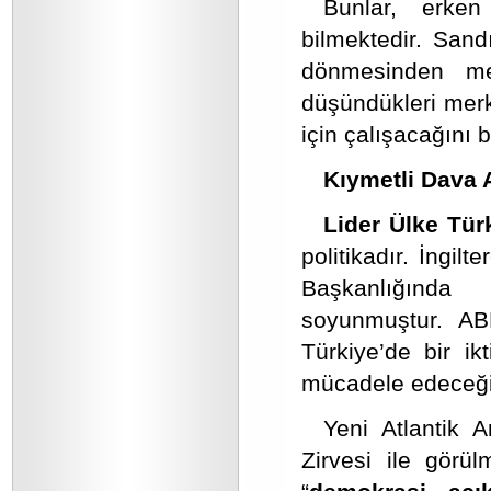
Bunlar, erken
bilmektedir. Sand
dönmesinden med
düşündükleri merk
için çalışacağını 
Kıymetli Dava 
Lider Ülke Tür
politikadır. İngi
Başkanlığında 
soyunmuştur. AB
Türkiye’de bir ik
mücadele edeceğini
Yeni Atlantik 
Zirvesi ile görü