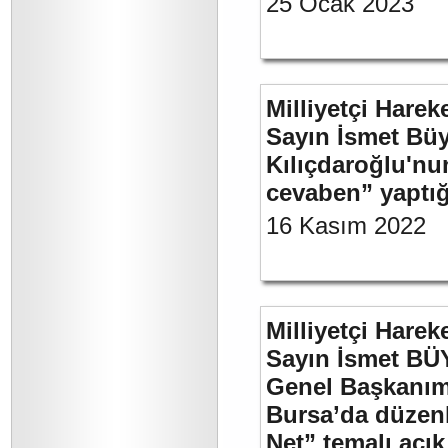
25 Ocak 2023
Milliyetçi Harek
Sayın İsmet Bü
Kılıçdaroğlu'nu
cevaben” yaptığ
16 Kasım 2022
Milliyetçi Harek
Sayın İsmet BÜ
Genel Başkanımı
Bursa’da düzenl
Net” temalı açı