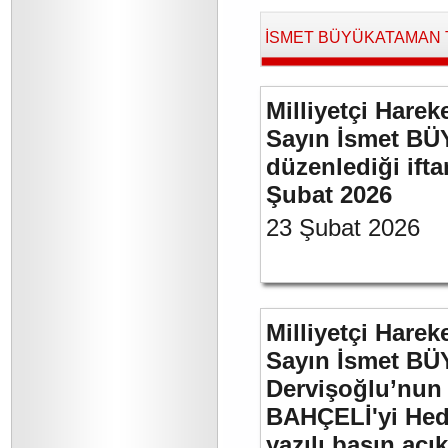
İSMET BÜYÜKATAMAN Tara
Milliyetçi Harek
Sayın İsmet BÜ
düzenlediği if
Şubat 2026
23 Şubat 2026
Milliyetçi Harek
Sayın İsmet BÜ
Dervişoğlu’nun 
BAHÇELİ'yi Hede
yazılı basın açı