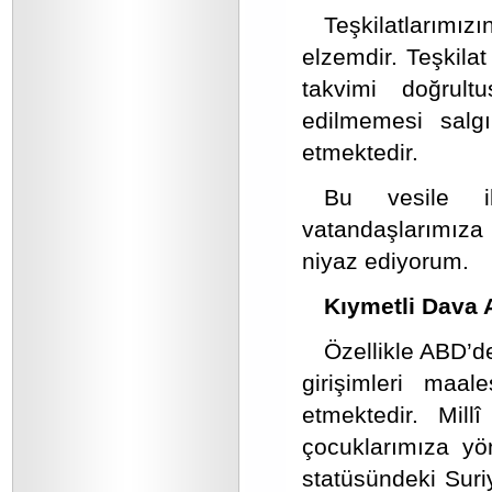
Teşkilatlarımızı
elzemdir. Teşkilat
takvimi doğrultu
edilmemesi salgı
etmektedir.
Bu vesile il
vatandaşlarımıza 
niyaz ediyorum.
Kıymetli Dava 
Özellikle ABD’d
girişimleri maa
etmektedir. Millî
çocuklarımıza yön
statüsündeki Suri