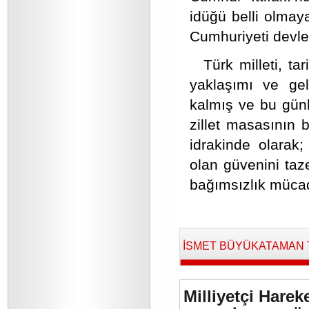
idüğü belli olmay
Cumhuriyeti devle
Türk milleti, ta
yaklaşımı ve gel
kalmış ve bu günl
zillet masasının 
idrakinde olarak;
olan güvenini taze
bağımsızlık mücad
İSMET BÜYÜKATAMAN Tara
Milliyetçi Harek