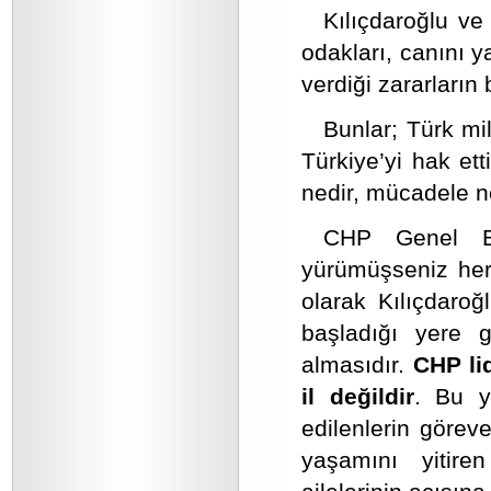
Kılıçdaroğlu ve 
odakları, canını 
verdiği zararların
Bunlar; Türk mil
Türkiye’yi hak et
nedir, mücadele ne
CHP Genel Baş
yürümüşseniz herke
olarak Kılıçdaroğ
başladığı yere 
almasıdır.
CHP lid
il değildir
. Bu y
edilenlerin görev
yaşamını yitire