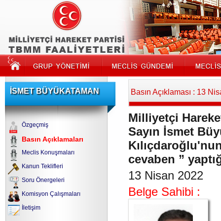
İSMET BÜYÜKATAMAN
Basın Açıklaması : 13 Ni
Milliyetçi Hareke
Özgeçmiş
Sayın İsmet Bü
Basın Açıklamaları
Kılıçdaroğlu'nu
Meclis Konuşmaları
cevaben ” yaptığ
Kanun Teklifleri
13 Nisan 2022
Soru Önergeleri
Belge Sahibi :
Komisyon Çalışmaları
İletişim