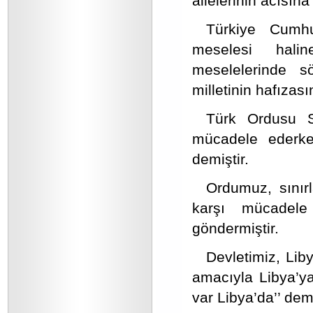
ailelerinin acısına
Türkiye Cumhur
meselesi halin
meselelerinde sö
milletinin hafızası
Türk Ordusu S
mücadele ederken
demiştir.
Ordumuz, sınırl
karşı mücadele
göndermiştir.
Devletimiz, Lib
amacıyla Libya’ya
var Libya’da’’ demi