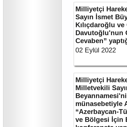
Milliyetçi Harek
Sayın İsmet Bü
Kılıçdaroğlu ve
Davutoğlu'nun 
Cevaben” yaptığı
02 Eylül 2022
Milliyetçi Harek
Milletvekili Sa
Beyannamesi'ni
münasebetiyle 
“Azerbaycan-Türk
ve Bölgesi İçin 