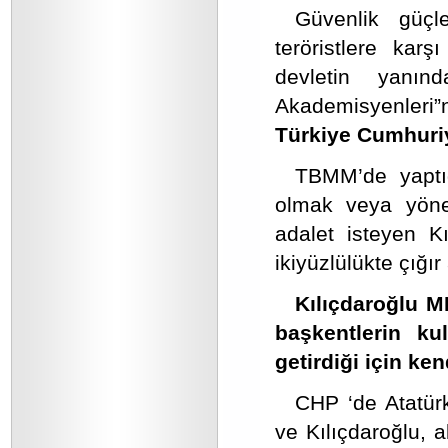
Güvenlik güçl
teröristlere karş
devletin yanın
Akademisyenleri”
Türkiye Cumhuriye
TBMM’de yaptığ
olmak veya yönet
adalet isteyen Kıl
ikiyüzlülükte çığır
Kılıçdaroğlu M
başkentlerin kul
getirdiği için ke
CHP ‘de Atatürk
ve Kılıçdaroğlu, al