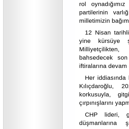
rol oynadığımız
partilerinin var
milletimizin bağı
12 Nisan tarihl
yine kürsüye ş
Milliyetçilikte
bahsedecek son
iftiralarına devam 
Her iddiasında
Kılıçdaroğlu, 
korkusuyla, gi
çırpınışlarını yap
CHP lideri, 
düşmanlarına ş