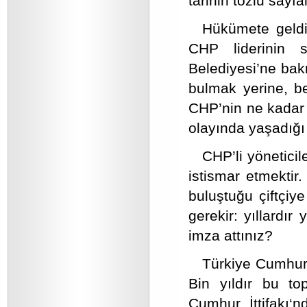
tarihin tozlu sayfa
Hükümete geldik
CHP liderinin s
Belediyesi’ne bak
bulmak yerine, be
CHP’nin ne kadar 
olayında yaşadığı 
CHP’li yönetici
istismar etmektir.
buluştuğu çiftçiy
gerekir: yıllardır
imza attınız?
Türkiye Cumhuriy
Bin yıldır bu to
Cumhur İttifakı‘n