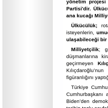
yönetim projesi 
Partisi'dir. Ülk
ana kucağı Milliye
Ülkücülük;
ro
isteyenlerin,
umudu
ulaşabileceği bir
Milliyetçilik
; g
düşmanlarına kir
geçirmeyen
Kılı
Kılıçdaroğlu’nu
figüranlığını yaptı
Türkiye Cumhur
Cumhurbaşkanı a
Biden’den demokra