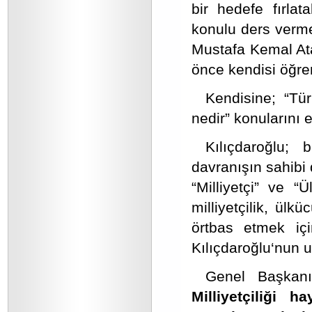
bir hedefe fırlat
konulu ders vermes
Mustafa Kemal Ata
önce kendisi öğren
Kendisine; “Tür
nedir” konularını 
Kılıçdaroğlu; 
davranışın sahibi 
“Milliyetçi” ve “
milliyetçilik, ülk
örtbas etmek içi
Kılıçdaroğlu‘nun 
Genel Başkanı
Milliyetçiliği h