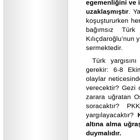
egemenliğini ve i
uzaklaşmıştır
. Y
koşuştururken her
bağımsız Türk 
Kılıçdaroğlu’nun 
sermektedir.
Türk yargısını 
gerekir: 6-8 Ekim
olaylar neticesin
verecektir? Gezi 
zarara uğratan O
soracaktır? PK
yargılayacaktır?
altına alma uğra
duymalıdır.