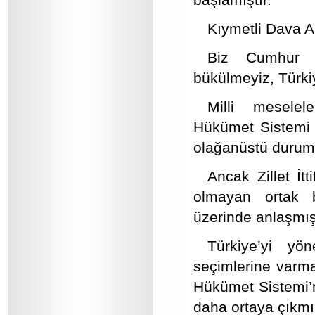
Kıymetli Dava A
Biz Cumhur İt
bükülmeyiz, Türkiy
Milli meselel
Hükümet Sistemi 
olağanüstü duruml
Ancak Zillet İtt
olmayan ortak b
üzerinde anlaşmış 
Türkiye’yi y
seçimlerine varm
Hükümet Sistemi’n
daha ortaya çıkmış