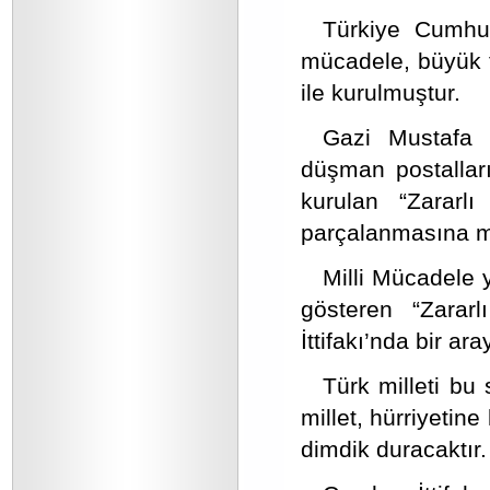
Türkiye Cumhuri
mücadele, büyük fe
ile kurulmuştur.
Gazi Mustafa 
düşman postallar
kurulan “Zararl
parçalanmasına m
Milli Mücadele 
gösteren “Zararl
İttifakı’nda bir ara
Türk milleti bu
millet, hürriyetine
dimdik duracaktır.