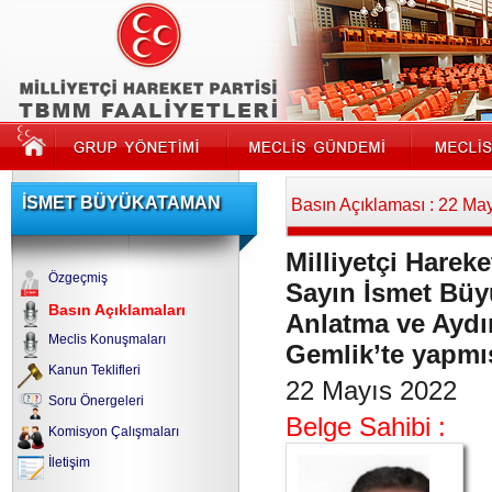
İSMET BÜYÜKATAMAN
Basın Açıklaması : 22 Ma
Milliyetçi Hareke
Özgeçmiş
Sayın İsmet Büy
Basın Açıklamaları
Anlatma ve Aydı
Meclis Konuşmaları
Gemlik’te yapmı
Kanun Teklifleri
22 Mayıs 2022
Soru Önergeleri
Belge Sahibi :
Komisyon Çalışmaları
İletişim