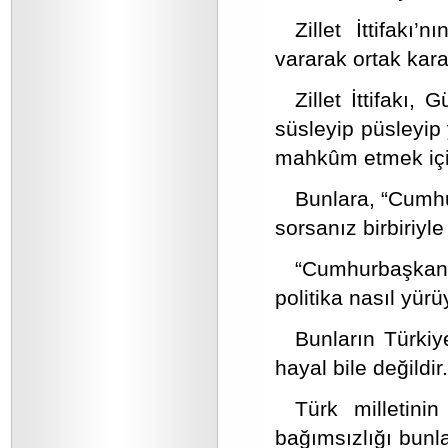
Zillet İttifakı’
vararak ortak kara
Zillet İttifakı,
süsleyip püsleyip 
mahkûm etmek içi
Bunlara, “Cumhur
sorsanız birbiriyle
“Cumhurbaşkanı
politika nasıl yürü
Bunların Türkiy
hayal bile değildi
Türk milletini
bağımsızlığı bunl