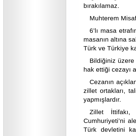
bırakılamaz.
Muhterem Misafi
6’lı masa etraf
masanın altına sak
Türk ve Türkiye k
Bildiğiniz üzere
hak ettiği cezayı a
Cezanın açıkla
zillet ortakları, 
yapmışlardır.
Zillet İttifak
Cumhuriyeti’ni al
Türk devletini 