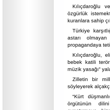
Kılıçdaroğlu ve
özgürlük istemek
kuranlara sahip ç
Türkiye karşıt
astarı olmayan
propagandaya teti
Kılıçdaroğlu, e
bebek katili terö
müzik yasağı” yal
Zilletin bir m
söyleyerek alçakç
“Kürt düşmanlı
örgütünün dili