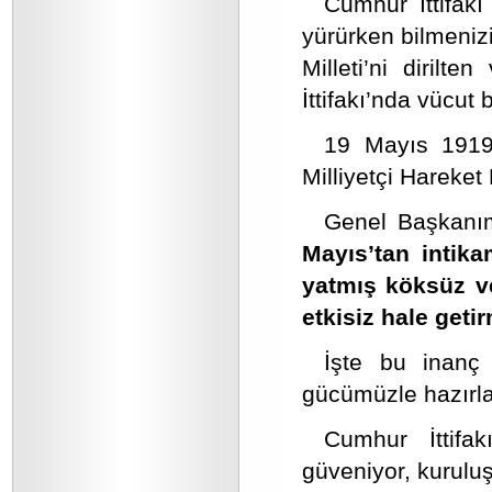
Cumhur İttifakı
yürürken bilmenizi
Milleti’ni diril
İttifakı’nda vücut 
19 Mayıs 1919
Milliyetçi Hareket 
Genel Başkanımı
Mayıs’tan intik
yatmış köksüz ve
etkisiz hale geti
İşte bu inanç 
gücümüzle hazırla
Cumhur İttifak
güveniyor, kuruluş