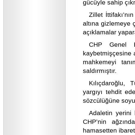
gücüyle sahip çıkm
Zillet İttifakı’
altına gizlemeye ç
açıklamalar yapara
CHP Genel Ba
kaybetmişçesine a
mahkemeyi tanım
saldırmıştır.
Kılıçdaroğlu, T
yargıyı tehdit e
sözcülüğüne soyu
Adaletin yerini
CHP’nin ağzında
hamasetten ibaret