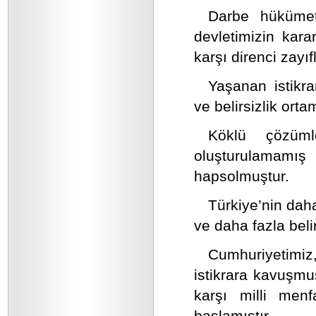
Darbe hükümetl
devletimizin kar
karşı direnci zayıf
Yaşanan istikra
ve belirsizlik ort
Köklü çözüml
oluşturulamamış 
hapsolmuştur.
Türkiye’nin dah
ve daha fazla beli
Cumhuriyetimi
istikrara kavuşmu
karşı milli menfa
başlamıştır.