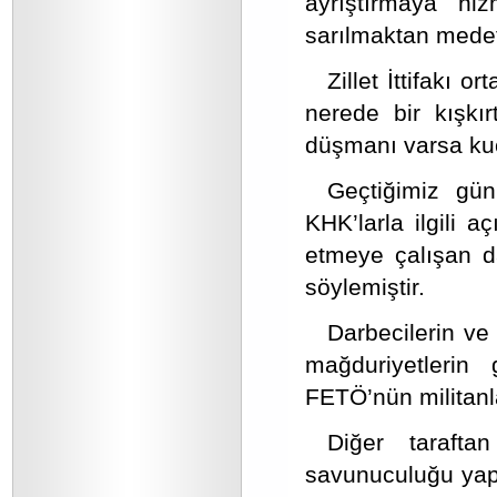
ayrıştırmaya hiz
sarılmaktan mede
Zillet İttifakı o
nerede bir kışkı
düşmanı varsa kuc
Geçtiğimiz günl
KHK’larla ilgili 
etmeye çalışan da
söylemiştir.
Darbecilerin ve
mağduriyetlerin 
FETÖ’nün militanl
Diğer tarafta
savunuculuğu yapmı