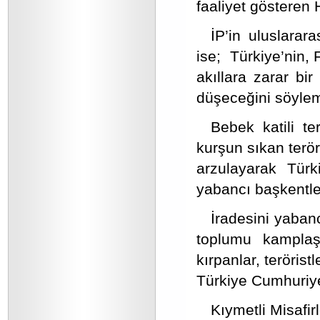
faaliyet gösteren 
İP’in uluslarar
ise; Türkiye’nin, 
akıllara zarar bir
düşeceğini söylemi
Bebek katili te
kurşun sıkan terör
arzulayarak Türk
yabancı başkentle
İradesini yabanc
toplumu kamplaş
kırpanlar, terörist
Türkiye Cumhuriyet
Kıymetli Misafirl