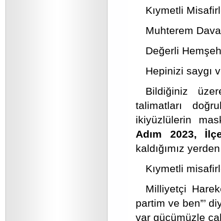
Kıymetli Misafirl
Muhterem Dava 
Değerli Hemşehr
Hepinizi saygı v
Bildiğiniz üz
talimatları doğr
ikiyüzlülerin ma
Adım 2023, İlç
kaldığımız yerde
Kıymetli misafirl
Milliyetçi Hare
partim ve ben”’ di
var gücümüzle ça